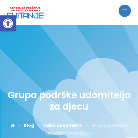
Open toolbar
Grupa podrške udomitelja
za djecu
Blog
važni dokumenti
Grupa podrške
udomitelja za djecu