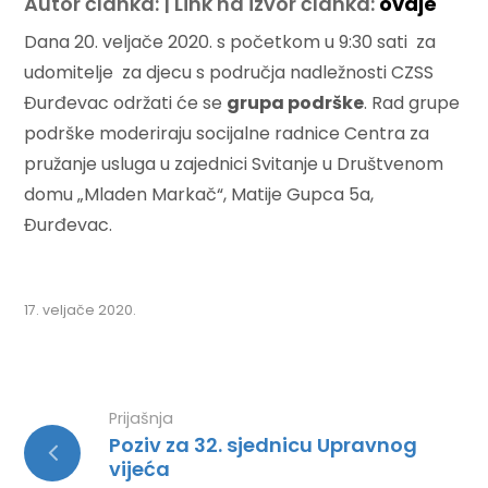
Autor članka: | Link na izvor članka:
ovdje
Dana 20. veljače 2020. s početkom u 9:30 sati za
udomitelje za djecu s područja nadležnosti CZSS
Đurđevac održati će se
grupa podrške
. Rad grupe
podrške moderiraju socijalne radnice Centra za
pružanje usluga u zajednici Svitanje u Društvenom
domu „Mladen Markač“, Matije Gupca 5a,
Đurđevac.
17. veljače 2020.
Prijašnja
Poziv za 32. sjednicu Upravnog
vijeća