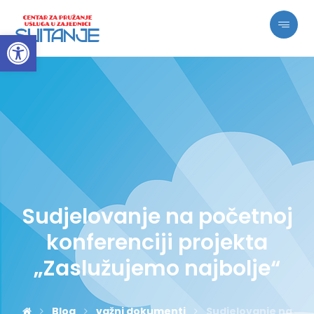
Open toolbar
Sudjelovanje na početnoj
konferenciji projekta
„Zaslužujemo najbolje“
Blog
važni dokumenti
Sudjelovanje na