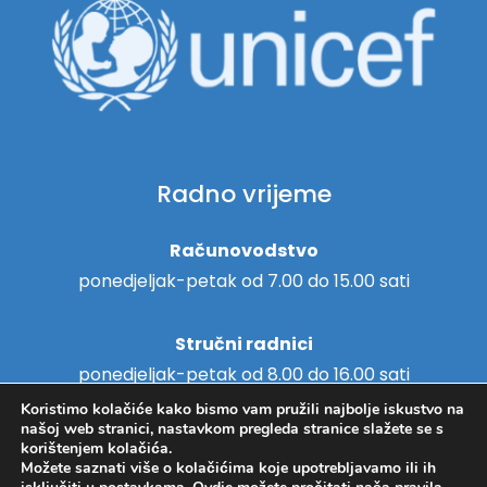
Radno vrijeme
Računovodstvo
ponedjeljak-petak od 7.00 do 15.00 sati
Stručni radnici
ponedjeljak-petak od 8.00 do 16.00 sati
Koristimo kolačiće kako bismo vam pružili najbolje iskustvo na
našoj web stranici, nastavkom pregleda stranice slažete se s
korištenjem kolačića.
Možete saznati više o kolačićima koje upotrebljavamo ili ih
Copyright © 2018. - Centar za