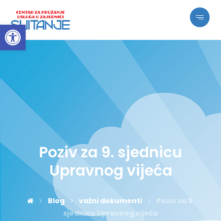
Open toolbar
Poziv za 9. sjednicu
Upravnog vijeća
Blog
važni dokumenti
Poziv za 9.
sjednicu Upravnog vijeća