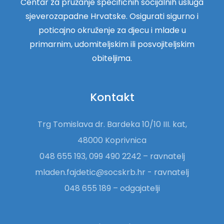
Centar za pružanje specifičnih socijalnih usluga
sjeverozapadne Hrvatske. Osigurati sigurno i
poticajno okruženje za djecu i mlade u
primarnim, udomiteljskim ili posvojiteljskim
obiteljima.
Kontakt
Trg Tomislava dr. Bardeka 10/10 III. kat,
48000 Koprivnica
048 655 193, 099 490 2242 – ravnatelj
mladen.fajdetic@socskrb.hr - ravnatelj
048 655 189 – odgajatelji