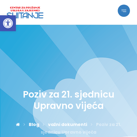
Open toolbar
Poziv za 21. sjednicu
Upravno vijeća
Blog
važni dokumenti
Poziv za 21.
sjednicu Upravno vijeća