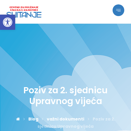
Open toolbar
Poziv za 2. sjednicu
Upravnog vijeća
Blog
važni dokumenti
Poziv za 2.
sjednicu Upravnog vijeća