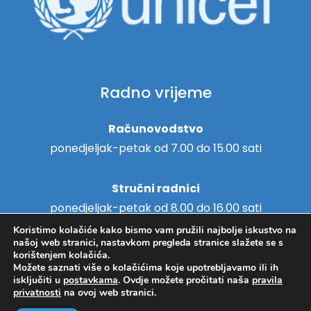
Radno vrijeme
Računovodstvo
ponedjeljak-petak od 7.00 do 15.00 sati
Stručni radnici
ponedjeljak-petak od 8.00 do 16.00 sati
Koristimo kolačiće kako bismo vam pružili najbolje iskustvo na
našoj web stranici, nastavkom pregleda stranice slažete se s
korištenjem kolačića.
Možete saznati više o kolačićima koje upotrebljavamo ili ih
Copyright © 2018. - Centar za
isključiti u
postavkama
. Ovdje možete pročitati naša
pravila
Hosting
/
Izrada web stranica
privatnosti
na ovoj web stranici.
pružanje usluga u zajednici
Svitanje Koprivnica -
Pravila