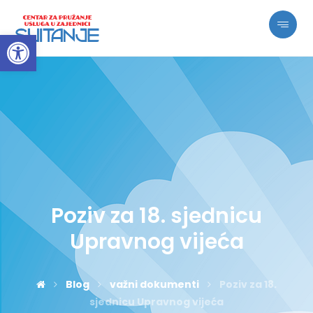
Open toolbar
Poziv za 18. sjednicu
Upravnog vijeća
Blog
važni dokumenti
Poziv za 18.
sjednicu Upravnog vijeća