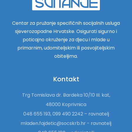
Centar za pružanje specifičnih socijalnih usluga
sjeverozapadne Hrvatske. Osigurati sigurno i
poticajno okruženje za djecu i mlade u
primarnim, udomiteljskim ili posvojiteljskim
obiteljima.
Kontakt
Trg Tomislava dr. Bardeka 10/10 III. kat,
48000 Koprivnica
048 655 193, 099 490 2242 – ravnatelj
mladen.fajdetic@socskrb.hr - ravnatelj