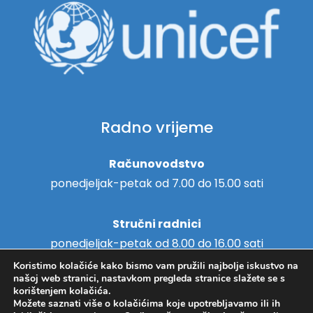
Radno vrijeme
Računovodstvo
ponedjeljak-petak od 7.00 do 15.00 sati
Stručni radnici
ponedjeljak-petak od 8.00 do 16.00 sati
Koristimo kolačiće kako bismo vam pružili najbolje iskustvo na
našoj web stranici, nastavkom pregleda stranice slažete se s
korištenjem kolačića.
Možete saznati više o kolačićima koje upotrebljavamo ili ih