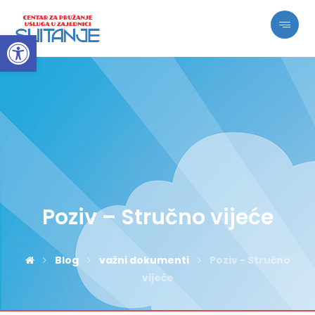
Open toolbar
Poziv – Stručno vijeće
Blog
važni dokumenti
Poziv - Stručno
vijeće