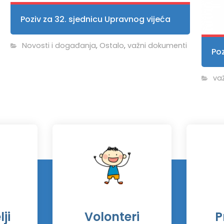
Poziv za 32. sjednicu Upravnog vijeća
Novosti i događanja
,
Ostalo
,
važni dokumenti
Poz
va
ji
Volonteri
P