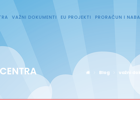
TRA
VAŽNI DOKUMENTI
EU PROJEKTI
PRORAČUN I NAB
 CENTRA
Blog
važni do