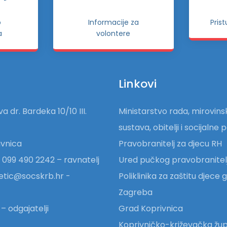
o
Informacije za
Pris
a
volontere
Linkovi
a dr. Bardeka 10/10 III.
Ministarstvo rada, mirovin
sustava, obitelji i socijalne p
vnica
Pravobranitelj za djecu RH
 099 490 2242 – ravnatelj
Ured pučkog pravobranitel
etic@socskrb.hr -
Poliklinika za zaštitu djece
Zagreba
– odgajatelji
Grad Koprivnica
Koprivničko-križevačka žup