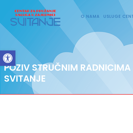
O NAMA
USLUGE CEN
Open toolbar
POZIV STRUČNIM RADNICIMA
SVITANJE