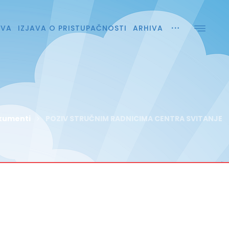
AVA
IZJAVA O PRISTUPAČNOSTI
ARHIVA
kumenti
POZIV STRUČNIM RADNICIMA CENTRA SVITANJE