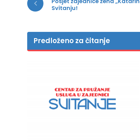
Posjet zajednice žena „Katarin
Svitanju!
Predloženo za čitanje