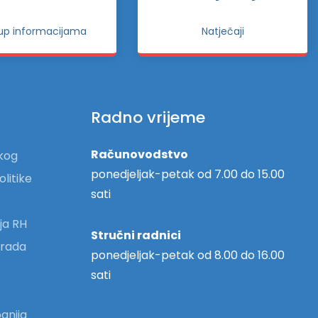
tup informacijama
Natječaji
Radno vrijeme
Računovodstvo
skog
ponedjeljak-petak od 7.00 do 15.00
olitike
sati
ja RH
Stručni radnici
 grada
ponedjeljak-petak od 8.00 do 16.00
sati
anija