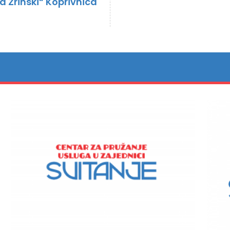
a Zrinski“ Koprivnica