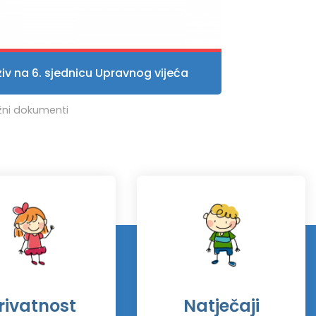
iv na 6. sjednicu Upravnog vijeća
žni dokumenti
rivatnost
Natječaji