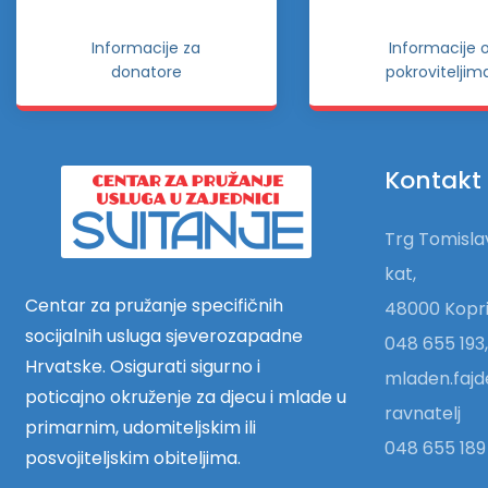
Informacije za
Informacije 
donatore
pokroviteljim
Kontakt
Trg Tomislav
kat,
Centar za pružanje specifičnih
48000 Kopri
socijalnih usluga sjeverozapadne
048 655 193,
Hrvatske. Osigurati sigurno i
mladen.fajd
poticajno okruženje za djecu i mlade u
ravnatelj
primarnim, udomiteljskim ili
048 655 189 
posvojiteljskim obiteljima.