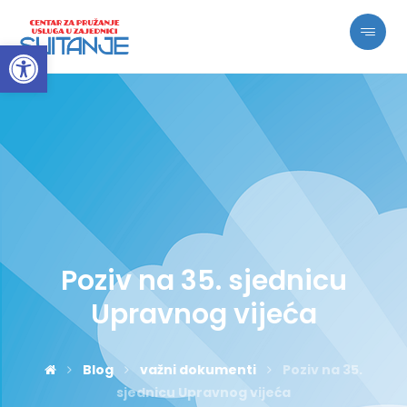
Open toolbar
Poziv na 35. sjednicu
Upravnog vijeća
Blog
važni dokumenti
Poziv na 35.
sjednicu Upravnog vijeća