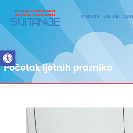
O NAMA
USLUGE CEN
Open toolbar
Početak ljetnih praznika