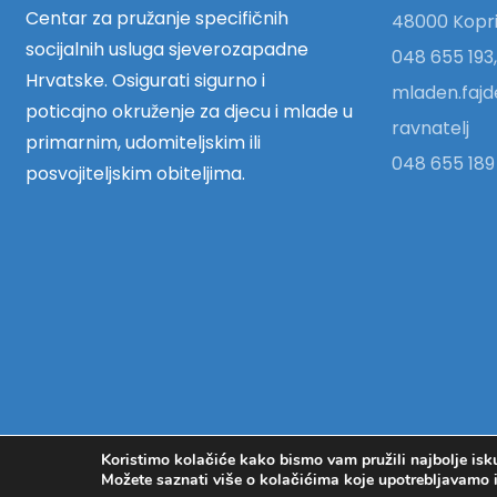
Centar za pružanje specifičnih
48000 Kopri
socijalnih usluga sjeverozapadne
048 655 193,
Hrvatske. Osigurati sigurno i
mladen.fajd
poticajno okruženje za djecu i mlade u
ravnatelj
primarnim, udomiteljskim ili
048 655 189 
posvojiteljskim obiteljima.
Koristimo kolačiće kako bismo vam pružili najbolje isk
Copyright © 2018. - Centar za pružanje u
Možete saznati više o kolačićima koje upotrebljavamo ili