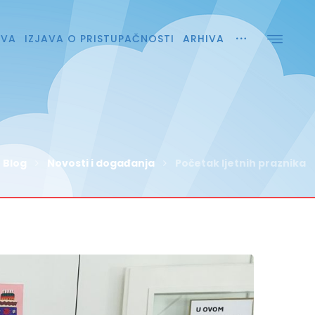
AVA
IZJAVA O PRISTUPAČNOSTI
ARHIVA
Blog
Novosti i događanja
Početak ljetnih praznika