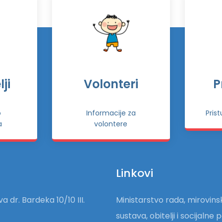
ji
Volonteri
P
o
Informacije za
Pris
a
volontere
Linkovi
a dr. Bardeka 10/10 III.
Ministarstvo rada, mirovin
sustava, obitelji i socijalne p