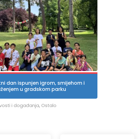
tni dan ispunjen igrom, smijehom i
uženjem u gradskom parku
vosti i događanja
,
Ostalo