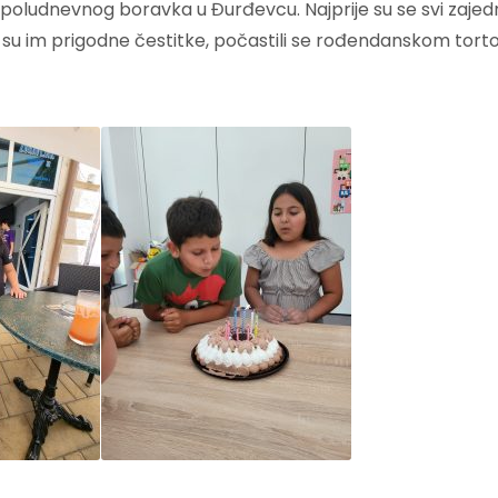
ici poludnevnog boravka u Đurđevcu. Najprije su se svi zaje
dili su im prigodne čestitke, počastili se rođendanskom to