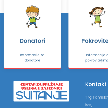
Donatori
Pokrovitel
Informacije za
Informacije 
donatore
pokroviteljim
Kontakt
Trg Tomislav
kat,