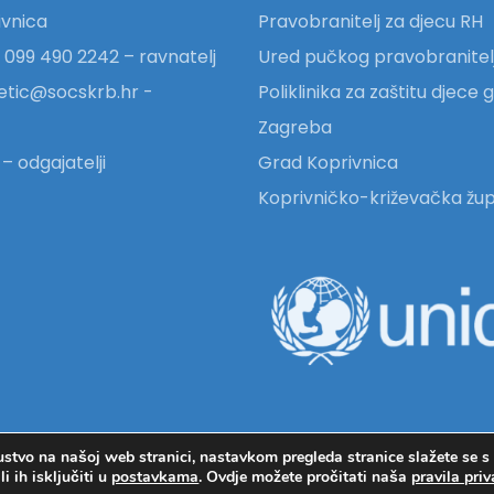
vnica
Pravobranitelj za djecu RH
 099 490 2242 – ravnatelj
Ured pučkog pravobranitel
etic@socskrb.hr -
Poliklinika za zaštitu djece
Zagreba
– odgajatelji
Grad Koprivnica
Koprivničko-križevačka žup
ustvo na našoj web stranici, nastavkom pregleda stranice slažete se s
sluga u zajednici Svitanje Koprivnica -
Pravila privatnosti
 ih isključiti u
postavkama
. Ovdje možete pročitati naša
pravila priv