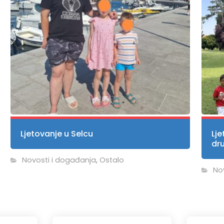
Ljetovanje u Selcu
Lje
dr
Novosti i događanja
,
Ostalo
No