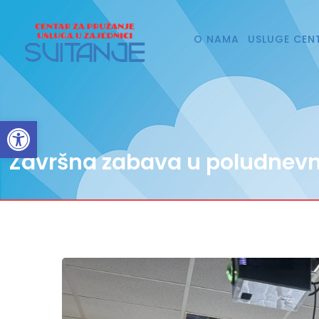
O NAMA
USLUGE CEN
Open toolbar
Završna zabava u poludnev