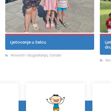
Ljetovanje u Selcu
Lje
dr
Novosti i događanja
,
Ostalo
No