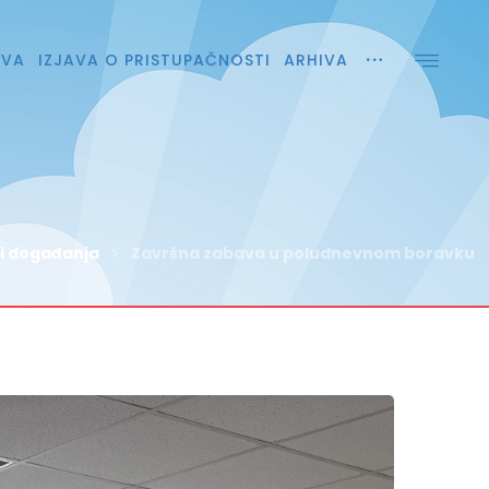
AVA
IZJAVA O PRISTUPAČNOSTI
ARHIVA
 i događanja
Završna zabava u poludnevnom boravku