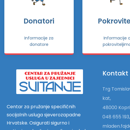
Donatori
Pokrovitel
Informacije za
Informacije 
donatore
pokroviteljim
Kontakt
Trg Tomislav
kat,
Centar za pružanje specifičnih
48000 Kopri
socijalnih usluga sjeverozapadne
048 655 193,
Hrvatske. Osigurati sigurno i
mladen.fajd