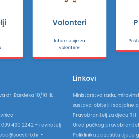
ji
Volonteri
P
o
Informacije za
Pris
a
volontere
Linkovi
a dr. Bardeka 10/10 III.
Ministarstvo rada, mirovin
sustava, obitelji i socijalne p
vnica
Pravobranitelj za djecu RH
 099 490 2242 – ravnatelj
Ured pučkog pravobranitel
etic@socskrb.hr -
Poliklinika za zaštitu djece