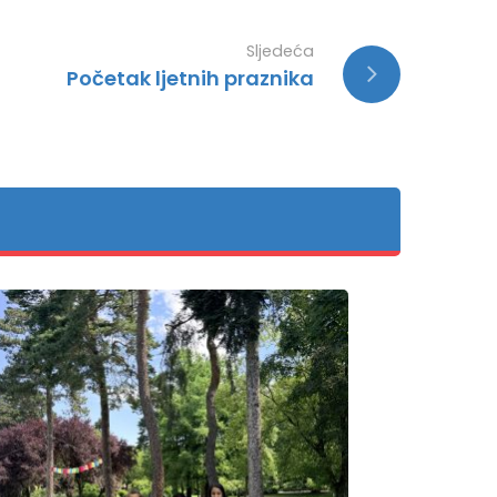
Sljedeća
Početak ljetnih praznika