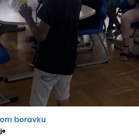
nom boravku
je