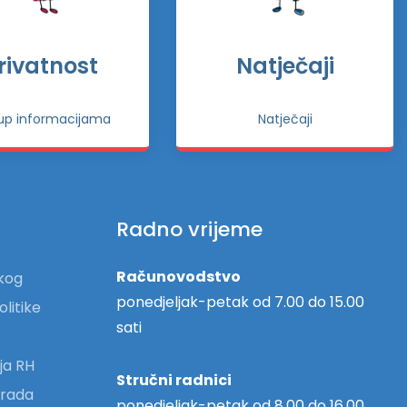
rivatnost
Natječaji
tup informacijama
Natječaji
Radno vrijeme
Računovodstvo
skog
ponedjeljak-petak od 7.00 do 15.00
olitike
sati
ja RH
Stručni radnici
 grada
ponedjeljak-petak od 8.00 do 16.00