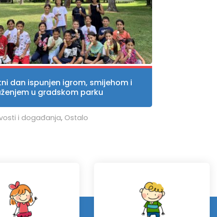
tni dan ispunjen igrom, smijehom i
uženjem u gradskom parku
vosti i događanja
,
Ostalo