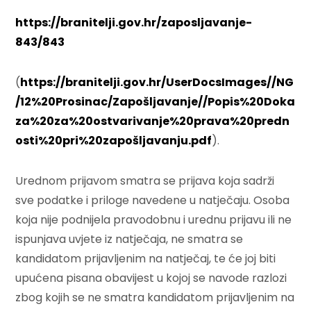
https://branitelji.gov.hr/zaposljavanje-
843/843
(
https://branitelji.gov.hr/UserDocsImages//NG
/12%20Prosinac/Zapošljavanje//Popis%20Doka
za%20za%20ostvarivanje%20prava%20predn
osti%20pri%20zapošljavanju.pdf
).
Urednom prijavom smatra se prijava koja sadrži
sve podatke i priloge navedene u natječaju. Osoba
koja nije podnijela pravodobnu i urednu prijavu ili ne
ispunjava uvjete iz natječaja, ne smatra se
kandidatom prijavljenim na natječaj, te će joj biti
upućena pisana obavijest u kojoj se navode razlozi
zbog kojih se ne smatra kandidatom prijavljenim na