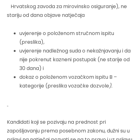
Hrvatskog zavoda za mirovinsko osiguranje), ne
stariju od dana objave natječaja
uvjerenje o položenom stručnom ispitu
(preslika),
uvjerenje nadležnog suda o nekažnjavanju i da
nije pokrenut kazneni postupak (ne starije od
30 dana) i
dokaz o položenom vozačkom ispitu B –
kategorije (preslika vozačke dozvole
).
Kandidati koji se pozivaju na prednost pri
zapošljavanju prema posebnom zakonu, dužni su u
prijavi na natječaj pozvati se na to pravo i uz prijavu