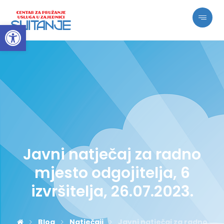
Open toolbar
Javni natječaj za radno
mjesto odgojitelja, 6
izvršitelja, 26.07.2023.
Blog
Natječaji
Javni natječaj za radno