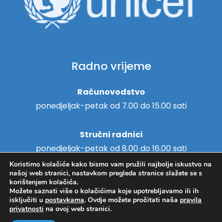
Radno vrijeme
Računovodstvo
ponedjeljak-petak od 7.00 do 15.00 sati
Stručni radnici
ponedjeljak-petak od 8.00 do 16.00 sati
Koristimo kolačiće kako bismo vam pružili najbolje iskustvo na
našoj web stranici, nastavkom pregleda stranice slažete se s
korištenjem kolačića.
Možete saznati više o kolačićima koje upotrebljavamo ili ih
Copyright © 2018. - Centar za
isključiti u
postavkama
. Ovdje možete pročitati naša
pravila
Hosting
/
Izrada web stranica
privatnosti
na ovoj web stranici.
pružanje usluga u zajednici
Svitanje Koprivnica -
Pravila