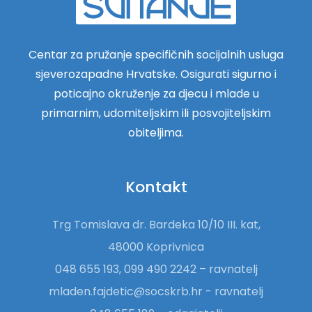
Centar za pružanje specifičnih socijalnih usluga
sjeverozapadne Hrvatske. Osigurati sigurno i
poticajno okruženje za djecu i mlade u
primarnim, udomiteljskim ili posvojiteljskim
obiteljima.
Kontakt
Trg Tomislava dr. Bardeka 10/10 III. kat,
48000 Koprivnica
048 655 193, 099 490 2242 – ravnatelj
mladen.fajdetic@socskrb.hr - ravnatelj