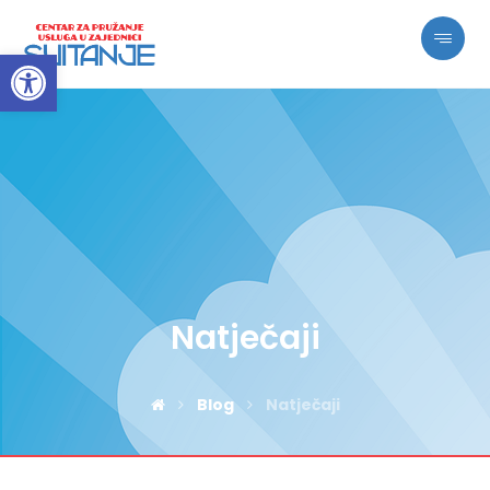
Open toolbar
Natječaji
Blog
Natječaji