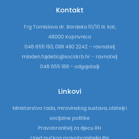
Kontakt
Trg Tomislava dr. Bardeka 10/10 III. kat,
48000 Koprivnica
048 655 193, 099 490 2242 – ravnatelj
mladen.fajdetic@socskrb.hr - ravnatelj
048 655 189 – odgajatelji
Linkovi
Ministarstvo rada, mirovinskog sustava, obitelji i
socijalne politike
Pravobranitelj za djecu RH
Ured pučkog pravobranitelja RH