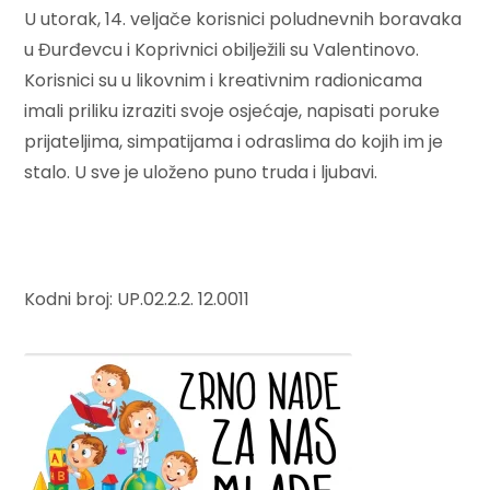
U utorak, 14. veljače korisnici poludnevnih boravaka
u Đurđevcu i Koprivnici obilježili su Valentinovo.
Korisnici su u likovnim i kreativnim radionicama
imali priliku izraziti svoje osjećaje, napisati poruke
prijateljima, simpatijama i odraslima do kojih im je
stalo. U sve je uloženo puno truda i ljubavi.
Kodni broj: UP.02.2.2. 12.0011