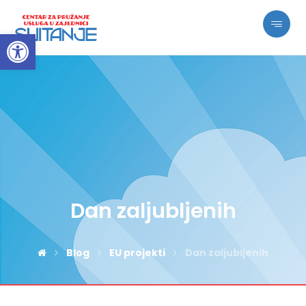
Open toolbar
Dan zaljubljenih
Blog
EU projekti
Dan zaljubljenih