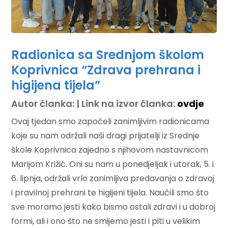
Radionica sa Srednjom školom
Koprivnica “Zdrava prehrana i
higijena tijela”
Autor članka: | Link na izvor članka:
ovdje
Ovaj tjedan smo započeli zanimljivim radionicama
koje su nam održali naši dragi prijatelji iz Srednje
škole Koprivnica zajedno s njihovom nastavnicom
Marijom Križić. Oni su nam u ponedjeljak i utorak, 5. i
6. lipnja, održali vrlo zanimljiva predavanja o zdravoj
i pravilnoj prehrani te higijeni tijela. Naučili smo što
sve moramo jesti kako bismo ostali zdravi i u dobroj
formi, ali i ono što ne smijemo jesti i piti u velikim