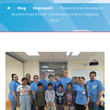
Blog
EU projekti
Radionica sa Srednjom
školom Koprivnica "Zdrava prehrana i higijena
tijela"