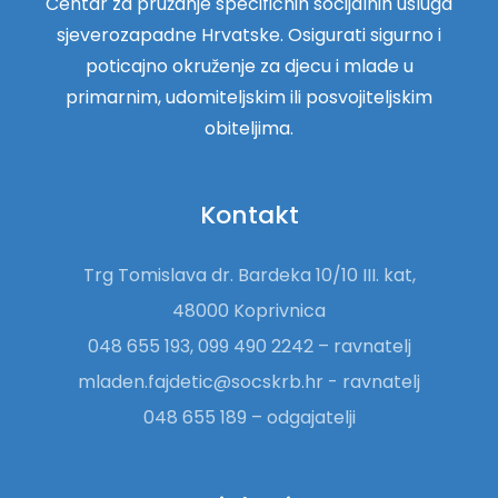
Centar za pružanje specifičnih socijalnih usluga
sjeverozapadne Hrvatske. Osigurati sigurno i
poticajno okruženje za djecu i mlade u
primarnim, udomiteljskim ili posvojiteljskim
obiteljima.
Kontakt
Trg Tomislava dr. Bardeka 10/10 III. kat,
48000 Koprivnica
048 655 193, 099 490 2242 – ravnatelj
mladen.fajdetic@socskrb.hr - ravnatelj
048 655 189 – odgajatelji