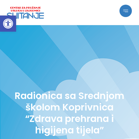
Open toolbar
Radionica sa Srednjom
školom Koprivnica
“Zdrava prehrana i
higijena tijela”