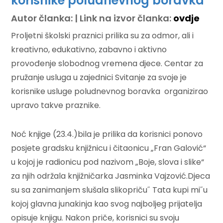
korisnike poludnevnog boravka
Autor članka: | Link na izvor članka:
ovdje
Proljetni školski praznici prilika su za odmor, ali i
kreativno, edukativno, zabavno i aktivno
provođenje slobodnog vremena djece. Centar za
pružanje usluga u zajednici Svitanje za svoje je
korisnike usluge poludnevnog boravka organizirao
upravo takve praznike.
Noć knjige (23.4.)bila je prilika da korisnici ponovo
posjete gradsku knjižnicu i čitaonicu „Fran Galović“
u kojoj je radionicu pod nazivom „Boje, slova i slike“
za njih održala knjižničarka Jasminka Vajzović.Djeca
su sa zanimanjem slušala slikopriču˝ Tata kupi mi˝u
kojoj glavna junakinja kao svog najboljeg prijatelja
opisuje knjigu. Nakon priče, korisnici su svoju