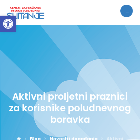
Open toolbar
Aktivni proljetni praznici
za korisnike poludnevnog
boravka
Blog
Novosti i događanja
Aktivni