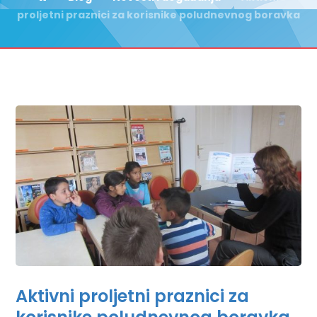
proljetni praznici za korisnike poludnevnog boravka
Aktivni proljetni praznici za