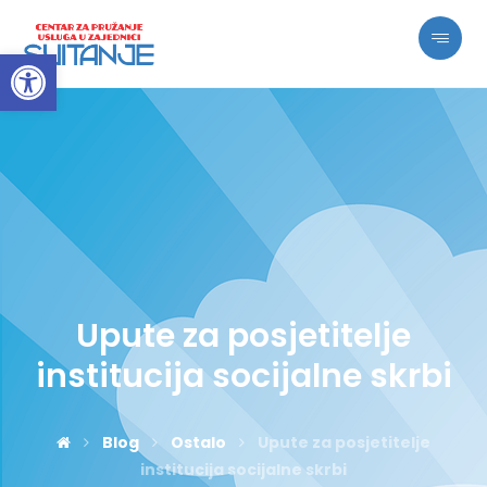
Open toolbar
Upute za posjetitelje
institucija socijalne skrbi
Blog
Ostalo
Upute za posjetitelje
institucija socijalne skrbi