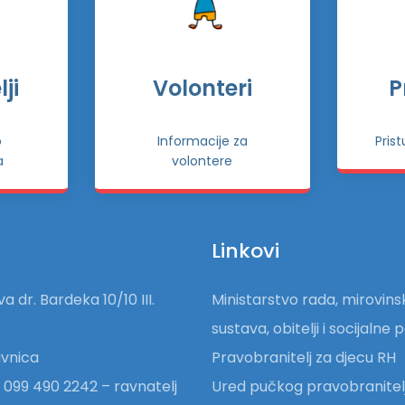
ji
Volonteri
P
o
Informacije za
Pris
a
volontere
Linkovi
a dr. Bardeka 10/10 III.
Ministarstvo rada, mirovin
sustava, obitelji i socijalne p
vnica
Pravobranitelj za djecu RH
 099 490 2242 – ravnatelj
Ured pučkog pravobranitel