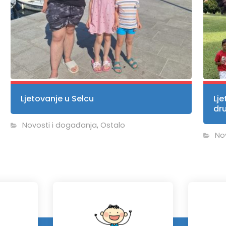
Ljetovanje u Selcu
Lje
dr
Novosti i događanja
,
Ostalo
No