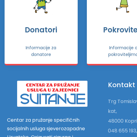
Donatori
Pokrovitel
Informacije za
Informacije 
donatore
pokroviteljim
Kontakt
Trg Tomislav
kat,
Centar za pružanje specifičnih
48000 Kopri
socijalnih usluga sjeverozapadne
048 655 193,