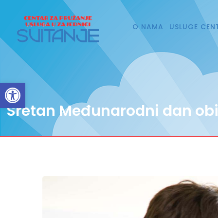
O NAMA
USLUGE CEN
Open toolbar
Sretan Međunarodni dan obit