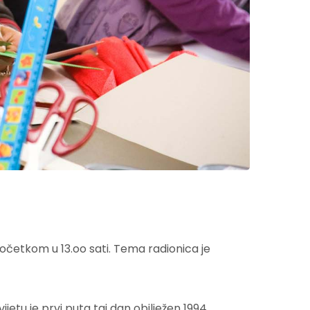
 početkom u 13.oo sati. Tema radionica je
ijetu je prvi puta taj dan obilježen 1994.