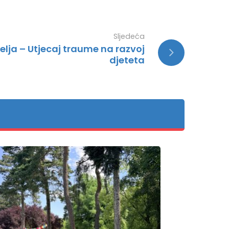
Sljedeća
lja – Utjecaj traume na razvoj
djeteta