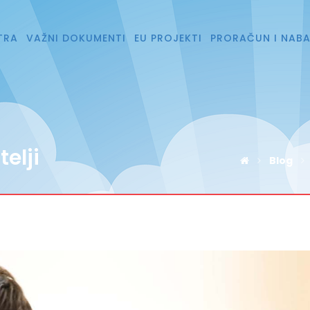
TRA
VAŽNI DOKUMENTI
EU PROJEKTI
PRORAČUN I NAB
elji
Blog