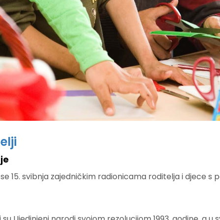
lji
je
 se 15. svibnja zajedničkim radionicama roditelja i djece s
 su Ujedinjeni narodi svojom rezolucijom 1993. godine, a u sv