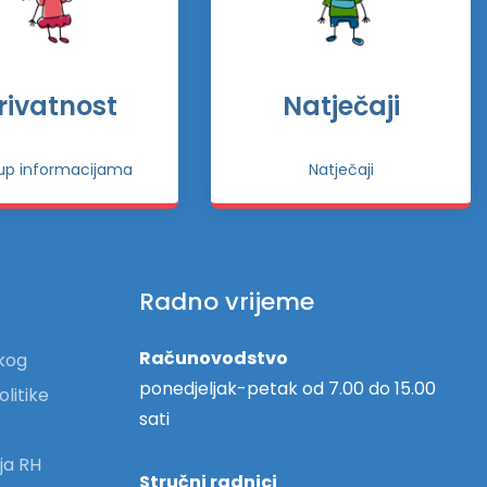
rivatnost
Natječaji
tup informacijama
Natječaji
Radno vrijeme
Računovodstvo
skog
ponedjeljak-petak od 7.00 do 15.00
olitike
sati
ja RH
Stručni radnici