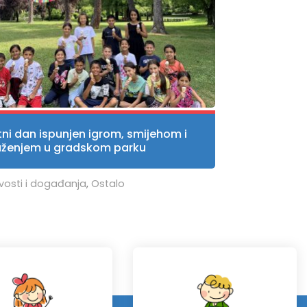
tni dan ispunjen igrom, smijehom i
uženjem u gradskom parku
vosti i događanja
,
Ostalo