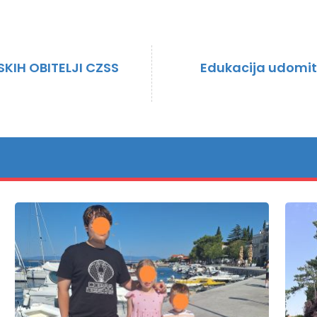
SKIH OBITELJI CZSS
Edukacija udomite