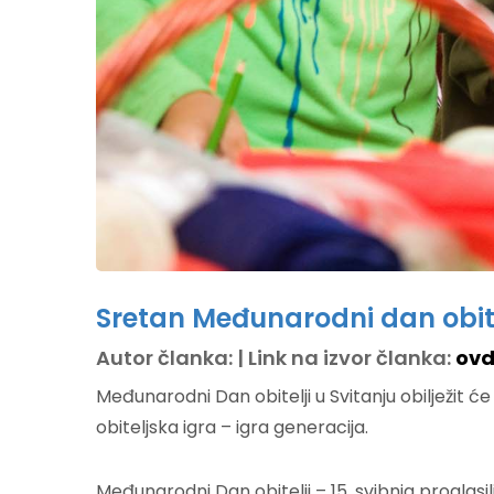
Sretan Međunarodni dan obite
Autor članka: | Link na izvor članka:
ovd
Međunarodni Dan obitelji u Svitanju obilježit će
obiteljska igra – igra generacija.
Međunarodni Dan obitelji – 15. svibnja proglasili