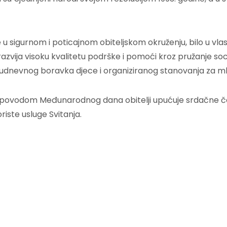
igurnom i poticajnom obiteljskom okruženju, bilo u vlastitoj
razvija visoku kvalitetu podrške i pomoći kroz pružanje soc
poludnevnog boravka djece i organiziranog stanovanja za m
je, povodom Međunarodnog dana obitelji upućuje srdačne č
riste usluge Svitanja.