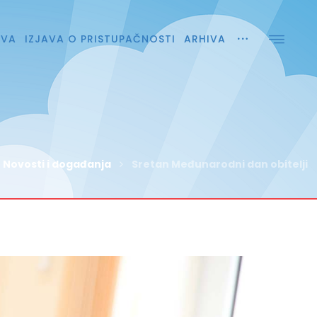
AVA
IZJAVA O PRISTUPAČNOSTI
ARHIVA
Novosti i događanja
Sretan Međunarodni dan obitelji