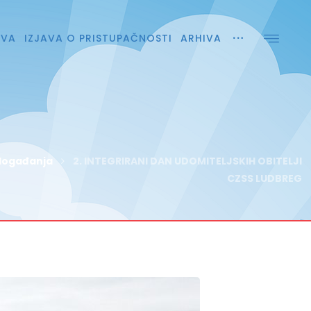
AVA
IZJAVA O PRISTUPAČNOSTI
ARHIVA
 događanja
2. INTEGRIRANI DAN UDOMITELJSKIH OBITELJI
CZSS LUDBREG