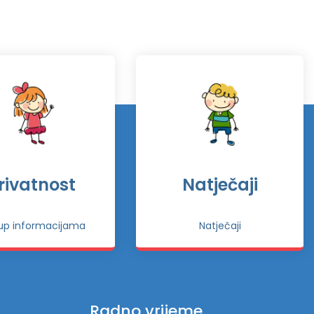
rivatnost
Natječaji
tup informacijama
Natječaji
Radno vrijeme