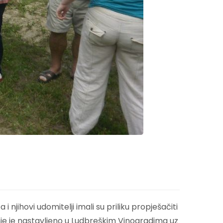
 njihovi udomitelji imali su priliku propješačiti
e je nastavljeno u Ludbreškim Vinogradima uz