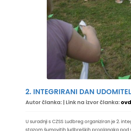
2. INTEGRIRANI DAN UDOMITEL
Autor članka: | Link na izvor članka:
ovd
U suradnji s CZSS Ludbreg organiziran je 2. integ
stazom šumovitih ludbreških proplanaka pod 