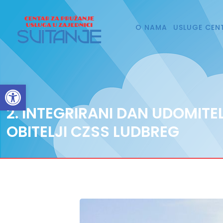
O NAMA
USLUGE CEN
Open toolbar
2. INTEGRIRANI DAN UDOMITE
OBITELJI CZSS LUDBREG