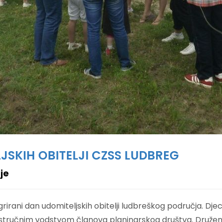
JSKIH OBITELJI CZSS LUDBREG
je
rirani dan udomiteljskih obitelji ludbreškog područja. Djeca i
stručnim vodstvom članova planinarskog društva. Druženj