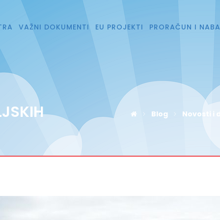
TRA
VAŽNI DOKUMENTI
EU PROJEKTI
PRORAČUN I NAB
LJSKIH
Blog
Novosti i