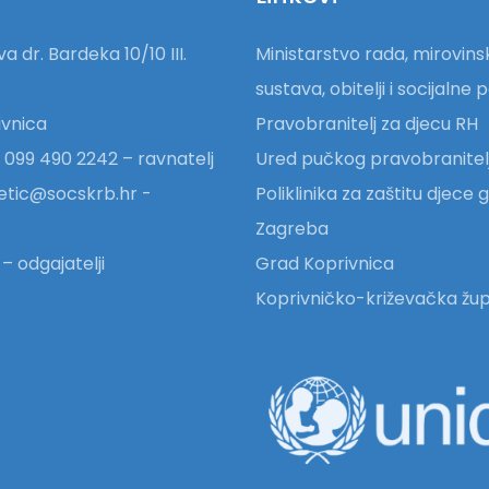
a dr. Bardeka 10/10 III.
Ministarstvo rada, mirovin
sustava, obitelji i socijalne p
vnica
Pravobranitelj za djecu RH
 099 490 2242 – ravnatelj
Ured pučkog pravobranitel
etic@socskrb.hr -
Poliklinika za zaštitu djece
Zagreba
– odgajatelji
Grad Koprivnica
Koprivničko-križevačka žup