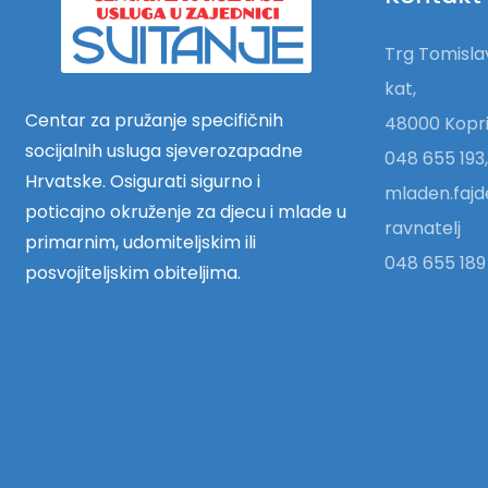
Trg Tomislav
kat,
Centar za pružanje specifičnih
48000 Kopri
socijalnih usluga sjeverozapadne
048 655 193,
Hrvatske. Osigurati sigurno i
mladen.fajd
poticajno okruženje za djecu i mlade u
ravnatelj
primarnim, udomiteljskim ili
048 655 189 
posvojiteljskim obiteljima.