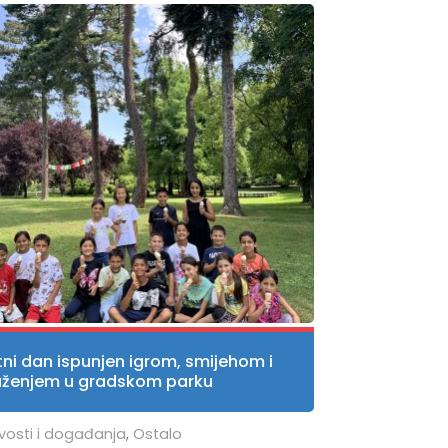
tni dan ispunjen igrom, smijehom i
uženjem u gradskom parku
vosti i događanja
,
Ostalo