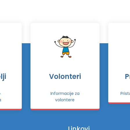
ji
Volonteri
P
o
Informacije za
Pris
a
volontere
Linkovi