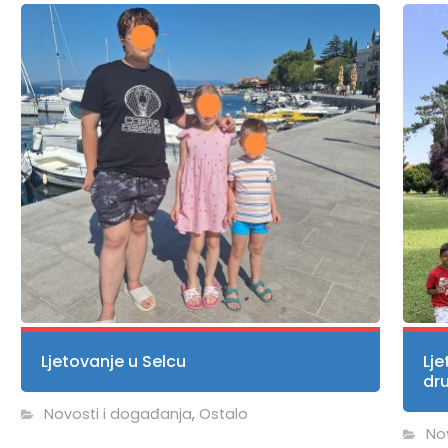
Ljetovanje u Selcu
Lje
dr
Novosti i događanja
,
Ostalo
No