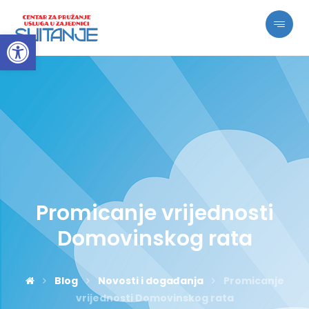
Open toolbar
Promicanje vrijednosti
Domovinskog rata
Blog
Novosti i događanja
Promicanje
vrijednosti Domovinskog rata