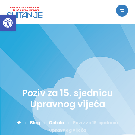
Open toolbar
Poziv za 15. sjednicu
Upravnog vijeća
Blog
Ostalo
Poziv za 15. sjednicu
Upravnog vijeća