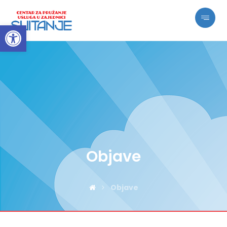
Open toolbar
Objave
Objave