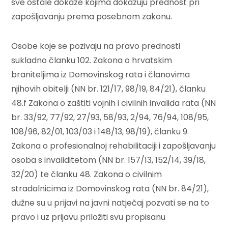
sve ostale dokaze kojima dokazuju prednost pri
zapošljavanju prema posebnom zakonu.
Osobe koje se pozivaju na pravo prednosti
sukladno članku 102. Zakona o hrvatskim
braniteljima iz Domovinskog rata i članovima
njihovih obitelji (NN br. 121/17, 98/19, 84/21), članku
48.f Zakona o zaštiti vojnih i civilnih invalida rata (NN
br. 33/92, 77/92, 27/93, 58/93, 2/94, 76/94, 108/95,
108/96, 82/01, 103/03 i 148/13, 98/19), članku 9.
Zakona o profesionalnoj rehabilitaciji i zapošljavanju
osoba s invaliditetom (NN br. 157/13, 152/14, 39/18,
32/20) te članku 48. Zakona o civilnim
stradalnicima iz Domovinskog rata (NN br. 84/21),
dužne su u prijavi na javni natječaj pozvati se na to
pravo i uz prijavu priložiti svu propisanu