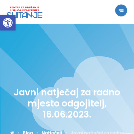
Open toolbar
Javni natječaj za radno
mjesto odgojitelj,
16.06.2023.
Blog
Natječaji
Javni natječaj za radno