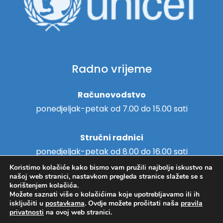
Radno vrijeme
Računovodstvo
ponedjeljak-petak od 7.00 do 15.00 sati
Stručni radnici
ponedjeljak-petak od 8.00 do 16.00 sati
Koristimo kolačiće kako bismo vam pružili najbolje iskustvo na
našoj web stranici, nastavkom pregleda stranice slažete se s
korištenjem kolačića.
Možete saznati više o kolačićima koje upotrebljavamo ili ih
Copyright © 2018. - Centar za
isključiti u
postavkama
. Ovdje možete pročitati naša
pravila
Hosting
/
Izrada web stranica
privatnosti
na ovoj web stranici.
pružanje usluga u zajednici