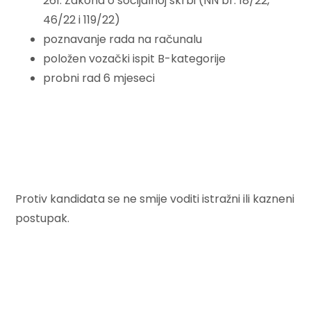
261. Zakona o socijalnoj skrbi (NN br. 18/22,
46/22 i 119/22)
poznavanje rada na računalu
položen vozački ispit B-kategorije
probni rad 6 mjeseci
Protiv kandidata se ne smije voditi istražni ili kazneni
postupak.