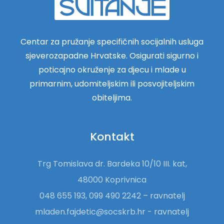
Centar za pružanje specifičnih socijalnih usluga
sjeverozapadne Hrvatske. Osigurati sigurno i
poticajno okruženje za djecu i mlade u
primarnim, udomiteljskim ili posvojiteljskim
obiteljima.
Kontakt
Trg Tomislava dr. Bardeka 10/10 III. kat,
48000 Koprivnica
048 655 193, 099 490 2242 – ravnatelj
mladen.fajdetic@socskrb.hr - ravnatelj