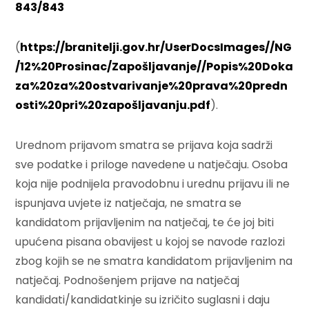
843/843
(
https://branitelji.gov.hr/UserDocsImages//NG
/12%20Prosinac/Zapošljavanje//Popis%20Doka
za%20za%20ostvarivanje%20prava%20predn
osti%20pri%20zapošljavanju.pdf
).
Urednom prijavom smatra se prijava koja sadrži
sve podatke i priloge navedene u natječaju. Osoba
koja nije podnijela pravodobnu i urednu prijavu ili ne
ispunjava uvjete iz natječaja, ne smatra se
kandidatom prijavljenim na natječaj, te će joj biti
upućena pisana obavijest u kojoj se navode razlozi
zbog kojih se ne smatra kandidatom prijavljenim na
natječaj. Podnošenjem prijave na natječaj
kandidati/kandidatkinje su izričito suglasni i daju