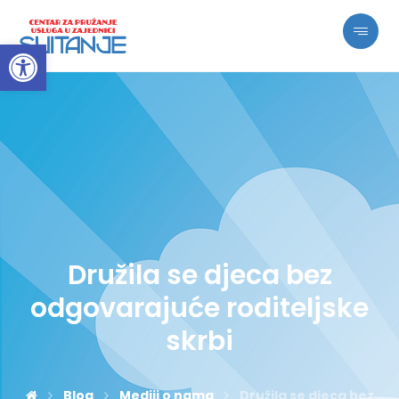
Open toolbar
Družila se djeca bez
odgovarajuće roditeljske
skrbi
Blog
Mediji o nama
Družila se djeca bez