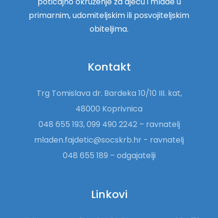
poticajno okruženje za djecu i mlade u
primarnim, udomiteljskim ili posvojiteljskim
obiteljima.
Kontakt
Trg Tomislava dr. Bardeka 10/10 III. kat,
48000 Koprivnica
048 655 193, 099 490 2242 – ravnatelj
mladen.fajdetic@socskrb.hr - ravnatelj
048 655 189 – odgajatelji
Linkovi