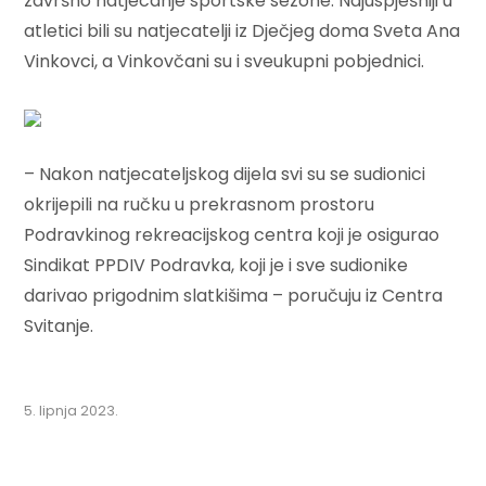
završno natjecanje sportske sezone. Najuspješniji u
atletici bili su natjecatelji iz Dječjeg doma Sveta Ana
Vinkovci, a Vinkovčani su i sveukupni pobjednici.
– Nakon natjecateljskog dijela svi su se sudionici
okrijepili na ručku u prekrasnom prostoru
Podravkinog rekreacijskog centra koji je osigurao
Sindikat PPDIV Podravka, koji je i sve sudionike
darivao prigodnim slatkišima – poručuju iz Centra
Svitanje.
5. lipnja 2023.