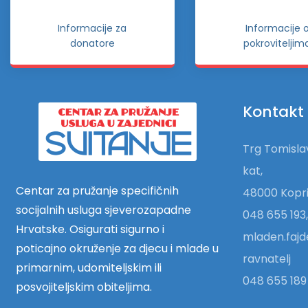
Informacije za
Informacije 
donatore
pokroviteljim
Kontakt
Trg Tomislav
kat,
Centar za pružanje specifičnih
48000 Kopri
socijalnih usluga sjeverozapadne
048 655 193,
Hrvatske. Osigurati sigurno i
mladen.fajd
poticajno okruženje za djecu i mlade u
ravnatelj
primarnim, udomiteljskim ili
048 655 189 
posvojiteljskim obiteljima.