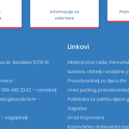
o
Informacije za
Pris
a
volontere
Linkovi
a dr. Bardeka 10/10 III.
Ministarstvo rada, mirovin
sustava, obitelji i socijalne p
vnica
Pravobranitelj za djecu RH
 099 490 2242 – ravnatelj
Ured pučkog pravobranitel
etic@socskrb.hr -
Poliklinika za zaštitu djece
Zagreba
– odgajatelji
Grad Koprivnica
Koprivničko-križevačka žup