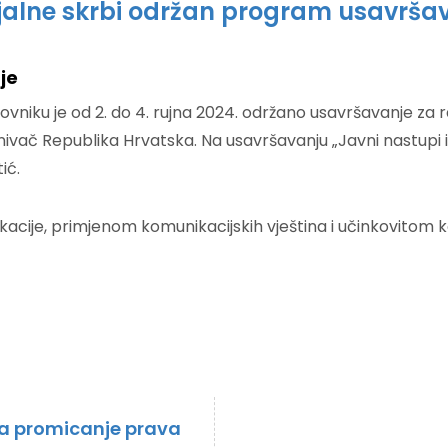
ijalne skrbi održan program usavršav
je
rovniku je od 2. do 4. rujna 2024. održano usavršavanje za
nivač Republika Hrvatska. Na usavršavanju „Javni nastupi i
ić.
ikacije, primjenom komunikacijskih vještina i učinkovitom
za promicanje prava