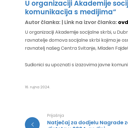
U organizaciji Akademije soc
komunikacija s medijima“
Autor članka: | Link na izvor članka:
ovd
U organizaciji Akademije socijalne skrbi, u Dub
ravnatelje domova socijalne skrbi kojima je os
ravnatelj našeg Centra Svitanje, Mladen Fajdet
Sudionici su upoznati s izazovima javne komun
16. rujna 2024.
Prijašnja
Natječaj za dodjelu Nagrade 