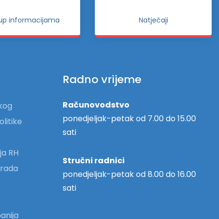
tup informacijama
Natječaji
Radno vrijeme
Računovodstvo
skog
ponedjeljak-petak od 7.00 do 15.00
olitike
sati
ja RH
Stručni radnici
 grada
ponedjeljak-petak od 8.00 do 16.00
sati
anija