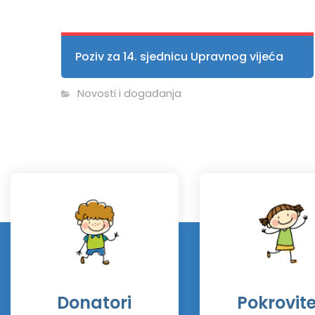
Poziv za 14. sjednicu Upravnog vijeća
Novosti i događanja
Donatori
Pokrovitel