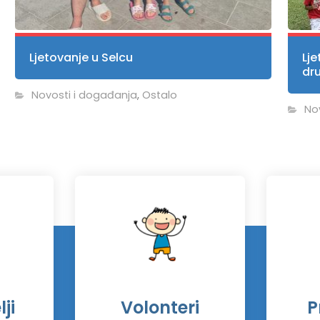
Ljetovanje u Selcu
Lje
dr
Novosti i događanja
,
Ostalo
No
ji
Volonteri
P