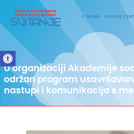
O NAMA
USLUGE CEN
Open toolbar
U organizaciji Akademije soc
održan program usavršavan
nastupi i komunikacija s me