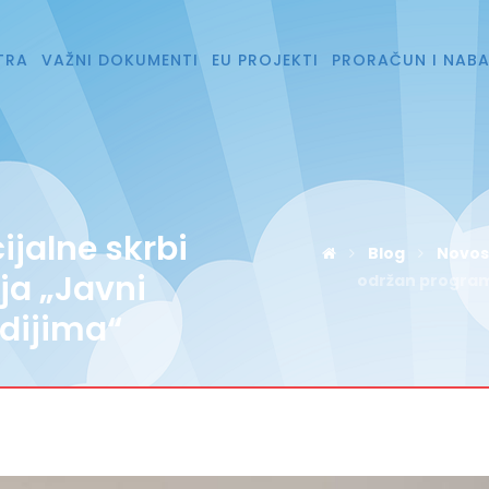
TRA
VAŽNI DOKUMENTI
EU PROJEKTI
PRORAČUN I NAB
ijalne skrbi
Blog
Novost
ja „Javni
održan program 
dijima“