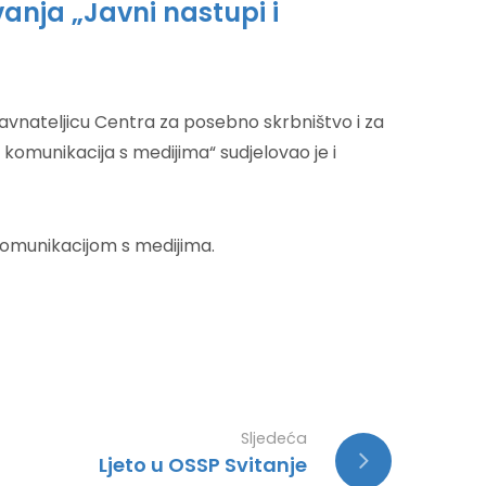
anja „Javni nastupi i
 ravnateljicu Centra za posebno skrbništvo i za
 komunikacija s medijima“ sudjelovao je i
 komunikacijom s medijima.
Sljedeća
Ljeto u OSSP Svitanje