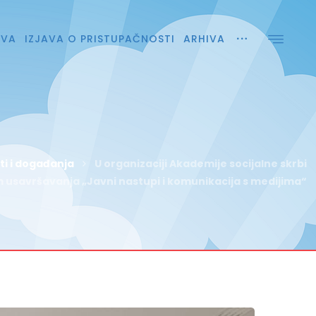
AVA
IZJAVA O PRISTUPAČNOSTI
ARHIVA
i i događanja
U organizaciji Akademije socijalne skrbi
usavršavanja „Javni nastupi i komunikacija s medijima“