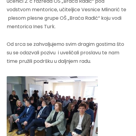
učenici 2. c razreda OŠ „Braća Radić“ pod
vodstvom mentorice, učiteljice Vesnice Mlinarić te
plesom plesne grupe OŠ „Braća Radić“ koju vodi
mentorica Ines Turk.
Od srca se zahvaljujemo svim dragim gostima što
su se odazvali pozivu i uveličali proslavu te nam
time pružili podršku u daljnjem radu.