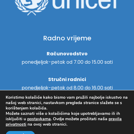
Radno vrijeme
Računovodstvo
ponedjeljak-petak od 7.00 do 15.00 sati
Stručni radnici
ponedjeljak-petak od 8.00 do 16.00 sati
Koristimo kolačiće kako bismo vam pružili najbolje iskustvo na
našoj web stranici, nastavkom pregleda stranice slažete se s
korištenjem kolačića.
Možete saznati više o kolačićima koje upotrebljavamo ili ih
Copyright © 2018. - Centar za
isključiti u
postavkama
. Ovdje možete pročitati naša
pravila
Hosting
/
Izrada web stranica
privatnosti
na ovoj web stranici.
pružanje usluga u zajednici
Svitanje Koprivnica -
Pravila