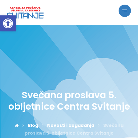
Open toolbar
Svečana proslava 5.
obljetnice Centra Svitanje
Blog
Novosti i događanja
Svečana
proslava 5. obljetnice Centra Svitanje