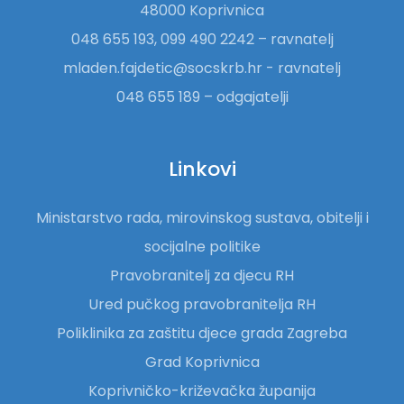
48000 Koprivnica
048 655 193, 099 490 2242 – ravnatelj
mladen.fajdetic@socskrb.hr - ravnatelj
048 655 189 – odgajatelji
Linkovi
Ministarstvo rada, mirovinskog sustava, obitelji i
socijalne politike
Pravobranitelj za djecu RH
Ured pučkog pravobranitelja RH
Poliklinika za zaštitu djece grada Zagreba
Grad Koprivnica
Koprivničko-križevačka županija