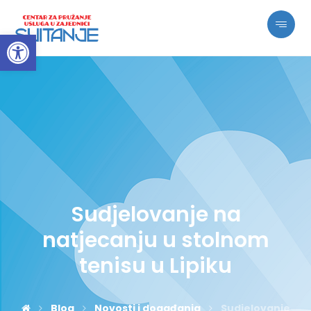
Open toolbar
Sudjelovanje na
natjecanju u stolnom
tenisu u Lipiku
Blog
Novosti i događanja
Sudjelovanje