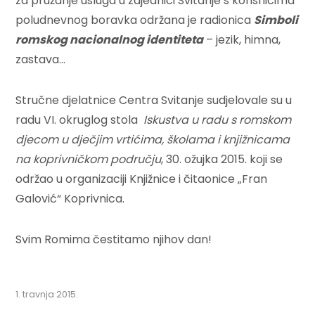
za pružanje usluga u zajednici Svitanje s korisnicima
poludnevnog boravka održana je radionica
Simboli
romskog nacionalnog identiteta
– jezik, himna,
zastava…
Stručne djelatnice Centra Svitanje sudjelovale su u
radu VI. okruglog stola
Iskustva u radu s romskom
djecom u dječjim vrtićima, školama i knjižnicama
na koprivničkom području
, 30. ožujka 2015. koji se
održao u organizaciji Knjižnice i čitaonice „Fran
Galović“ Koprivnica.
Svim Romima čestitamo njihov dan!
1. travnja 2015.