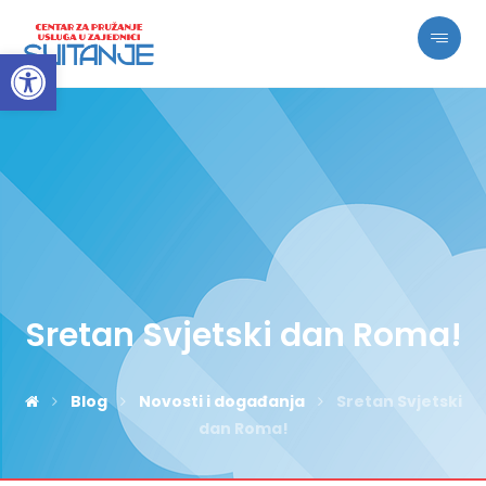
Open toolbar
Sretan Svjetski dan Roma!
Blog
Novosti i događanja
Sretan Svjetski
dan Roma!