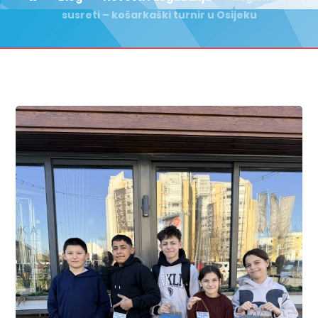
susreti – košarkaški turnir u Osijeku