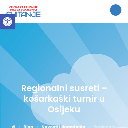
Open toolbar
Regionalni susreti –
košarkaški turnir u
Osijeku
Blog
Novosti i događanja
Regionalni