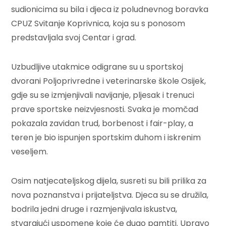
sudionicima su bila i djeca iz poludnevnog boravka
CPUZ Svitanje Koprivnica, koja su s ponosom
predstavljala svoj Centar i grad.
Uzbudljive utakmice odigrane su u sportskoj
dvorani Poljoprivredne i veterinarske škole Osijek,
gdje su se izmjenjivali navijanje, pljesak i trenuci
prave sportske neizvjesnosti. Svaka je momčad
pokazala zavidan trud, borbenost i fair-play, a
teren je bio ispunjen sportskim duhom i iskrenim
veseljem.
Osim natjecateljskog dijela, susreti su bili prilika za
nova poznanstva i prijateljstva. Djeca su se družila,
bodrila jedni druge i razmjenjivala iskustva,
stvarajući uspomene koje će dugo pamtiti. Upravo