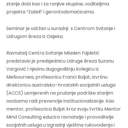
starije dobi kao i za ranjive skupine, voditeljima
projekta “Zaželi” i gerontodomaćicama.
Seminar je održan u suradnji s Centrom Svitanje i
Udrugom Breza iz Osijeka.
Ravnatelj Centra Svitanje Mladen Fajdetić
predstavio je predsjednicu Udruge Breza Suzanu
Vargović i njezinu dugogodišnju kolegicu iz
Melbournea, profesoricu Franci Buljat, izvršnu
direktoricu australsko-hrvatskih socijalnih usluga
(ACCS) usmjerenih na pružanje podrške starijim
osobama radi prevencije institucionalizacije. Kao
mentor, profesorica Buljat kroz svoju tvrtku Mentor
Mind Consulting educira ravnatelje i provoditelje
socijalnih usluga u izgradnji vještina rukovođenja i