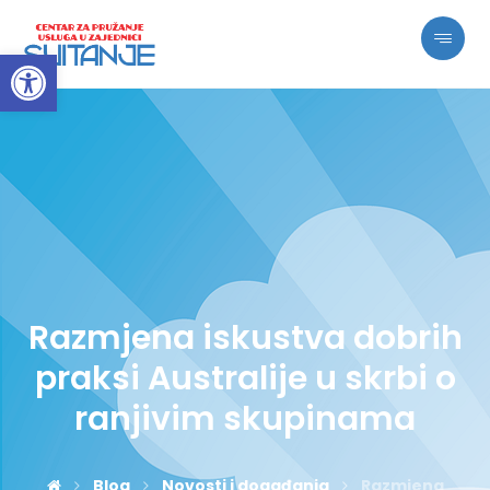
Open toolbar
Razmjena iskustva dobrih
praksi Australije u skrbi o
ranjivim skupinama
Blog
Novosti i događanja
Razmjena