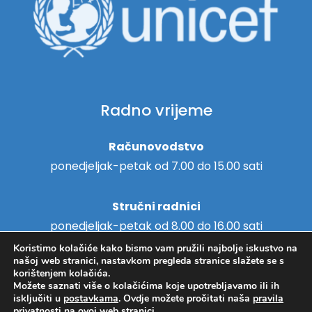
Radno vrijeme
Računovodstvo
ponedjeljak-petak od 7.00 do 15.00 sati
Stručni radnici
ponedjeljak-petak od 8.00 do 16.00 sati
Koristimo kolačiće kako bismo vam pružili najbolje iskustvo na
našoj web stranici, nastavkom pregleda stranice slažete se s
korištenjem kolačića.
Možete saznati više o kolačićima koje upotrebljavamo ili ih
Copyright © 2018. - Centar za
isključiti u
postavkama
. Ovdje možete pročitati naša
pravila
Hosting
/
Izrada web stranica
privatnosti
na ovoj web stranici.