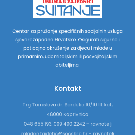
Centar za pružanje specifičnih socijalnih usluga
sjeverozapadne Hrvatske. Osigurati sigurno i
poticajno okruženje za djecu i mlade u
primarnim, udomiteljskim ili posvojiteljskim
obiteljima.
Kontakt
Trg Tomislava dr. Bardeka 10/10 III. kat,
48000 Koprivnica
048 655 193, 099 490 2242 – ravnatelj
mladen.fajdetic@socskrb.hr - ravnatelj