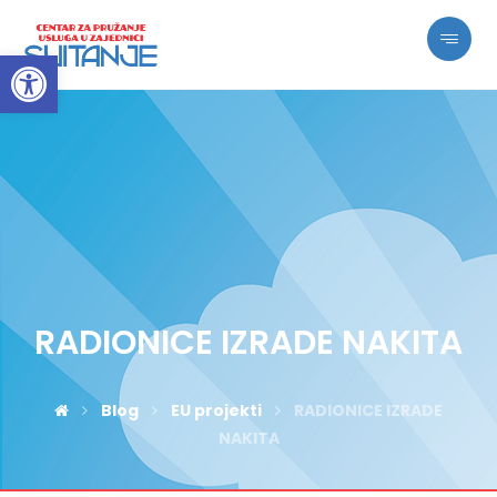
Open toolbar
RADIONICE IZRADE NAKITA
Blog
EU projekti
RADIONICE IZRADE
NAKITA