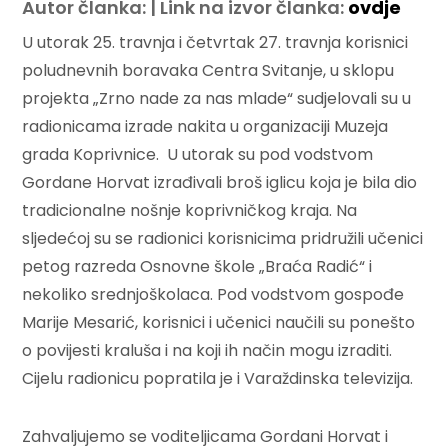
Autor članka: | Link na izvor članka:
ovdje
U utorak 25. travnja i četvrtak 27. travnja korisnici
poludnevnih boravaka Centra Svitanje, u sklopu
projekta „Zrno nade za nas mlade“ sudjelovali su u
radionicama izrade nakita u organizaciji Muzeja
grada Koprivnice. U utorak su pod vodstvom
Gordane Horvat izrađivali broš iglicu koja je bila dio
tradicionalne nošnje koprivničkog kraja. Na
sljedećoj su se radionici korisnicima pridružili učenici
petog razreda Osnovne škole „Braća Radić“ i
nekoliko srednjoškolaca. Pod vodstvom gospođe
Marije Mesarić, korisnici i učenici naučili su ponešto
o povijesti kraluša i na koji ih način mogu izraditi.
Cijelu radionicu popratila je i Varaždinska televizija.
Zahvaljujemo se voditeljicama Gordani Horvat i