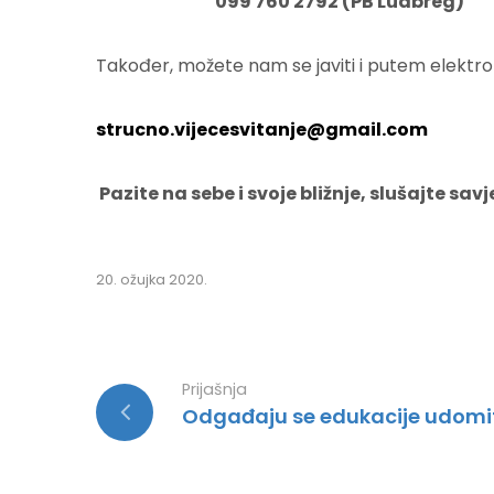
099 760 2792 (PB Ludbreg)
Također, možete nam se javiti i putem elektro
strucno.vijecesvitanje@gmail.com
Pazite na sebe i svoje bližnje, slušajte sav
20. ožujka 2020.
Prijašnja
Odgađaju se edukacije udomit