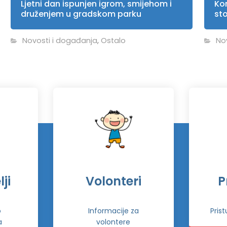
Ljetni dan ispunjen igrom, smijehom i
Kor
druženjem u gradskom parku
st
Novosti i događanja
,
Ostalo
No
ji
Volonteri
P
o
Informacije za
Pris
a
volontere