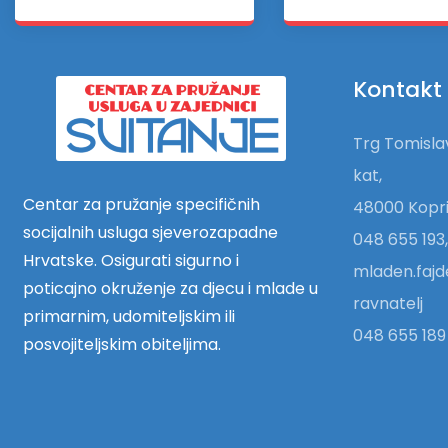
Kontakt
Trg Tomislav
kat,
Centar za pružanje specifičnih
48000 Kopri
socijalnih usluga sjeverozapadne
048 655 193,
Hrvatske. Osigurati sigurno i
mladen.fajd
poticajno okruženje za djecu i mlade u
ravnatelj
primarnim, udomiteljskim ili
048 655 189 
posvojiteljskim obiteljima.