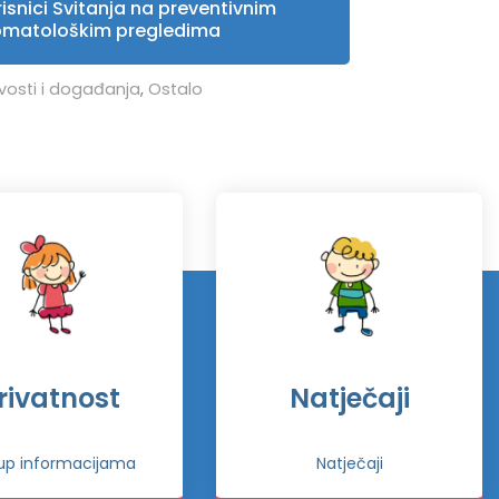
isnici Svitanja na preventivnim
omatološkim pregledima
vosti i događanja
,
Ostalo
rivatnost
Natječaji
tup informacijama
Natječaji