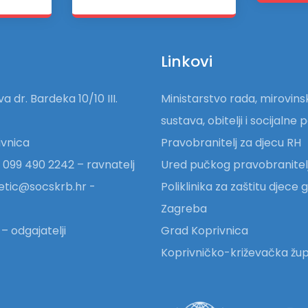
Linkovi
a dr. Bardeka 10/10 III.
Ministarstvo rada, mirovin
sustava, obitelji i socijalne p
vnica
Pravobranitelj za djecu RH
 099 490 2242 – ravnatelj
Ured pučkog pravobranitel
etic@socskrb.hr -
Poliklinika za zaštitu djece
Zagreba
– odgajatelji
Grad Koprivnica
Koprivničko-križevačka žup