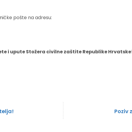
ničke pošte na adresu:
jete i upute Stožera civilne zaštite Republike Hrvatske
elja!
Poziv 