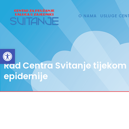
O NAMA
USLUGE CEN
Open toolbar
Rad Centra Svitanje tijekom 
epidemije