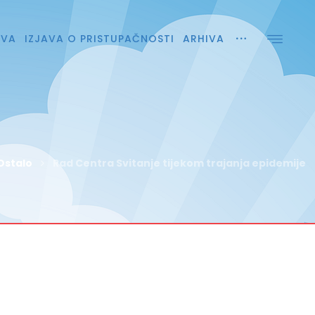
AVA
IZJAVA O PRISTUPAČNOSTI
ARHIVA
Ostalo
Rad Centra Svitanje tijekom trajanja epidemije