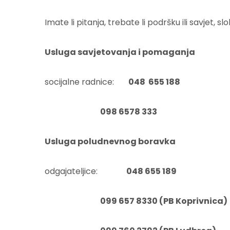
Imate li pitanja, trebate li podršku ili savjet, sl
Usluga savjetovanja i pomaganja
socijalne radnice:
048 655 188
098 6578 333
Usluga poludnevnog boravka
odgajateljice:
048 655 189
099 657 8330 (PB Koprivnica)