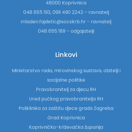
48000 Koprivnica
048 655 193, 099 490 2242 – ravnatelj
mladen.fajdetic@socskrb.hr - ravnatelj
048 655 189 – odgajatelji
Linkovi
Ministarstvo rada, mirovinskog sustava, obitelji i
socijalne politike
Pravobranitelj za djecu RH
Ured pučkog pravobranitelja RH
Poliklinika za zaštitu djece grada Zagreba
Grad Koprivnica
Koprivničko-križevačka županija