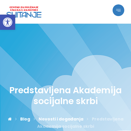
Open toolbar
Predstavljena Akademija
socijalne skrbi
Blog
Novosti i događanja
Predstavljena
Akademija socijalne skrbi