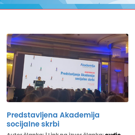
Predstavljena Akademija
socijalne skrbi
Autor članka: | Link na izvor članka:
ovdje