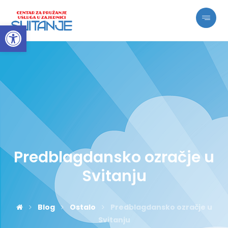
Open toolbar
Predblagdansko ozračje u
Svitanju
Blog
Ostalo
Predblagdansko ozračje u
Svitanju