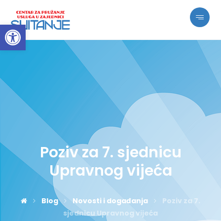
Open toolbar
Poziv za 7. sjednicu
Upravnog vijeća
Blog
Novosti i događanja
Poziv za 7.
sjednicu Upravnog vijeća