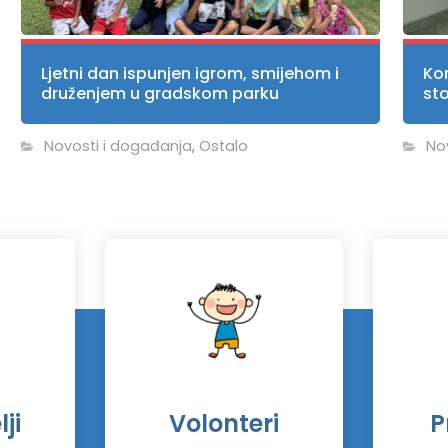
Ljetni dan ispunjen igrom, smijehom i
Kor
druženjem u gradskom parku
st
Novosti i događanja
,
Ostalo
No
ji
Volonteri
P