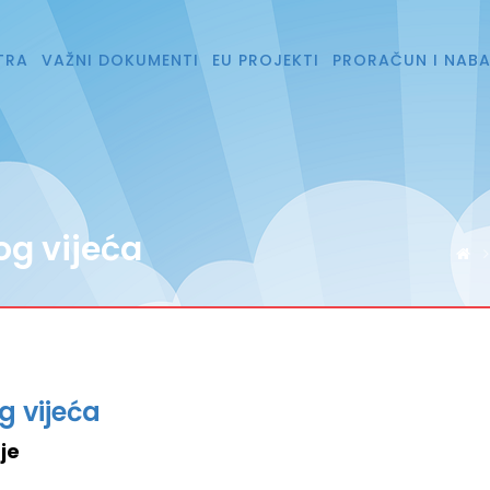
TRA
VAŽNI DOKUMENTI
EU PROJEKTI
PRORAČUN I NAB
og vijeća
g vijeća
je