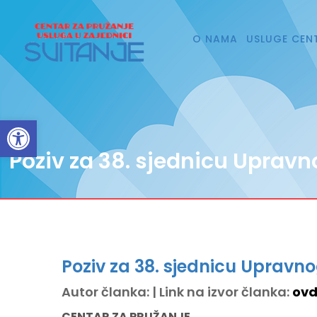
O NAMA
USLUGE CEN
Open toolbar
Poziv za 38. sjednicu Upravn
Poziv za 38. sjednicu Upravno
Autor članka: | Link na izvor članka:
ovd
CENTAR ZA PRUŽANJE