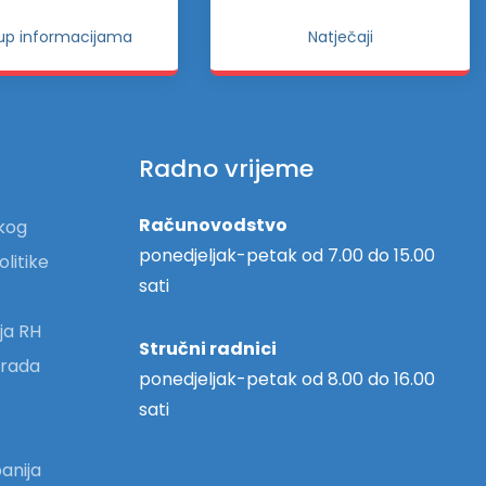
tup informacijama
Natječaji
Radno vrijeme
Računovodstvo
skog
ponedjeljak-petak od 7.00 do 15.00
olitike
sati
ja RH
Stručni radnici
 grada
ponedjeljak-petak od 8.00 do 16.00
sati
anija