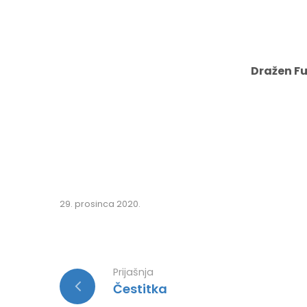
Dražen Fučkar, v
29. prosinca 2020.
Prijašnja
Čestitka