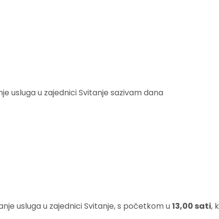
je usluga u zajednici Svitanje sazivam dana
nje usluga u zajednici Svitanje, s početkom u
13,0
0 sati
, 