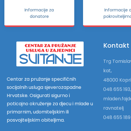
Informacije za
Informacije 
donatore
pokroviteljim
Kontakt
Trg Tomislav
kat,
Centar za pružanje specifičnih
48000 Kopri
socijalnih usluga sjeverozapadne
048 655 193,
Hrvatske. Osigurati sigurno i
mladen.fajd
poticajno okruženje za djecu i mlade u
ravnatelj
primarnim, udomiteljskim ili
048 655 189 
posvojiteljskim obiteljima.