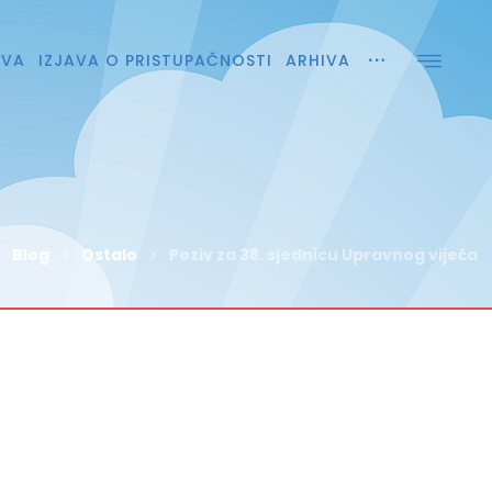
AVA
IZJAVA O PRISTUPAČNOSTI
ARHIVA
Blog
Ostalo
Poziv za 38. sjednicu Upravnog vijeća