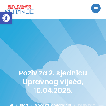
Open toolbar
Poziv za 2. sjednicu
Upravnog vijeća,
10.04.2025.
Blog
Novosti i događanja
Poziv za 2.