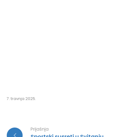
7. travnja 2025.
Prijašnja
Sportski susreti u Svitanju