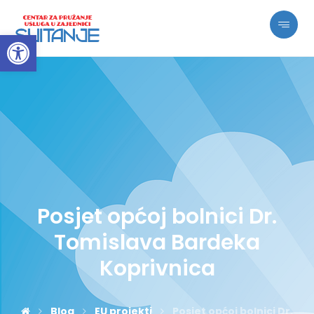
Open toolbar
Posjet općoj bolnici Dr.
Tomislava Bardeka
Koprivnica
Blog
EU projekti
Posjet općoj bolnici Dr.