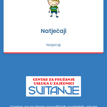
Natječaji
Natječaji
Centar za pružanje specifičnih socijalnih usluga