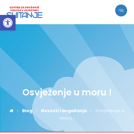
Open toolbar
Osvježenje u moru !
Blog
Novosti i događanja
Osvježenje u
moru !