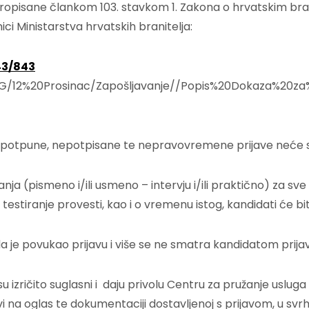
ze propisane člankom 103. stavkom 1. Zakona o hrvatskim br
anici Ministarstva hrvatskih branitelja:
43/843
//NG/12%20Prosinac/Zapošljavanje//Popis%20Dokaza%20z
Nepotpune, nepotpisane te nepravovremene prijave neće s
 (pismeno i/ili usmeno – intervju i/ili praktično) za sve 
e testiranje provesti, kao i o vremenu istog, kandidati će 
da je povukao prijavu i više se ne smatra kandidatom prijav
izričito suglasni i daju privolu Centru za pružanje usluga u
 na oglas te dokumentaciji dostavljenoj s prijavom, u sv