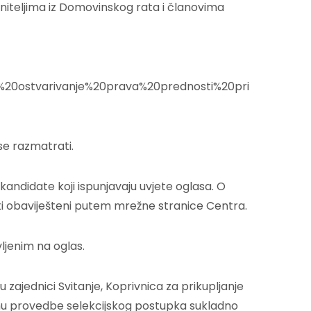
aniteljima iz Domovinskog rata i članovima
a%20ostvarivanje%20prava%20prednosti%20pri
e razmatrati.
kandidate koji ispunjavaju uvjete oglasa. O
biti obaviješteni putem mrežne stranice Centra.
ljenim na oglas.
 zajednici Svitanje, Koprivnica za prikupljanje
rhu provedbe selekcijskog postupka sukladno