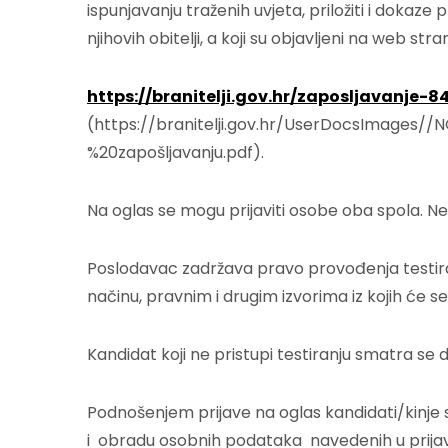
ispunjavanju traženih uvjeta, priložiti i doka
njihovih obitelji, a koji su objavljeni na web str
https://branitelji.gov.hr/zaposljavanje-8
(https://branitelji.gov.hr/UserDocsImages
%20zapošljavanju.pdf).
Na oglas se mogu prijaviti osobe oba spola. 
Poslodavac zadržava pravo provođenja testiranja
načinu, pravnim i drugim izvorima iz kojih će s
Kandidat koji ne pristupi testiranju smatra se 
Podnošenjem prijave na oglas kandidati/kinje su 
i obradu osobnih podataka navedenih u prijavi