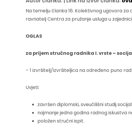
Autor članka: | Link na izvor članka:
ovd
Na temelju članka 16. Kolektivnog ugovora za dj
ravnatelj Centra za pružanje usluga u zajednici 
OGLAS
za prijem stručnog radnika I. vrste – soci
– 1 izvršitelj/izvršiteljica na određeno puno 
Uvjeti:
završen diplomski, sveučilišni studij socij
najmanje jedna godina radnog iskustva 
položen stručni ispit.