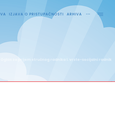
AVA
IZJAVA O PRISTUPAČNOSTI
ARHIVA
Oglas za prijem stručnog radnika I. vrste-socijalni radnik