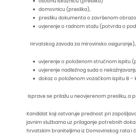
osobnu iskaznicu (preslika)
domovnicu (preslika),
presliku dokumenta o završenom obrazo
uvjerenje o radnom stažu (potvrda o pod
Hrvatskog zavoda za mirovinsko osiguranje), 
uvjerenje o položenom stručnom ispitu (p
uvjerenje nadležnog suda o nekažnjavanju 
dokaz o položenom vozačkom ispitu B – k
Isprave se prilažu u neovjerenom presliku, a pr
Kandidat koji ostvaruje prednost pri zapošljav
javnim službama uz prilaganje potrebnih dokaza.
hrvatskim braniteljima iz Domovinskog rata i čla