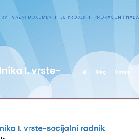
TRA
VAŽNI DOKUMENTI
EU PROJEKTI
PRORAČUN I NAB
nika I. vrste-
Blog
Ostalo
ika I. vrste-socijalni radnik