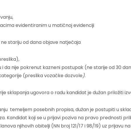
vanju,
acima evidentiranim u matičnoj evidenciji
ne stariju od dana objave natječaja
reslika),
i da nije pokrenut kazneni postupak (ne starije od 30 dan
ategorije (preslika vozačke dozvole
).
ije sklapanja ugovora o radu kandidat je dužan priložiti izv
anju temeljem posebnih propisa, dužan je postupiti u sklad
 Kandidat koji se u prijavi poziva na pravo prednosti pril
nova njihovih obitelji (NN broj 121/17 i 98/19) uz prijavu n