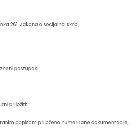
nka 261. Zakona o socijalnoj skrbi,
kazneni postupak.
i priložiti:
iranim popisom priložene numerirane dokumentacije,