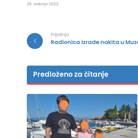
25. svibnja 2022.
Prijašnja
Radionica izrade nakita u Muz
Predloženo za čitanje