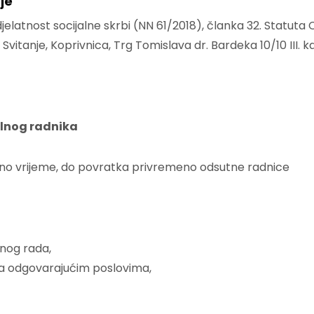
je
elatnost socijalne skrbi (NN 61/2018), članka 32. Statuta C
Svitanje, Koprivnica, Trg Tomislava dr. Bardeka 10/10 III. ka
jalnog radnika
radno vrijeme, do povratka privremeno odsutne radnice
alnog rada,
na odgovarajućim poslovima,