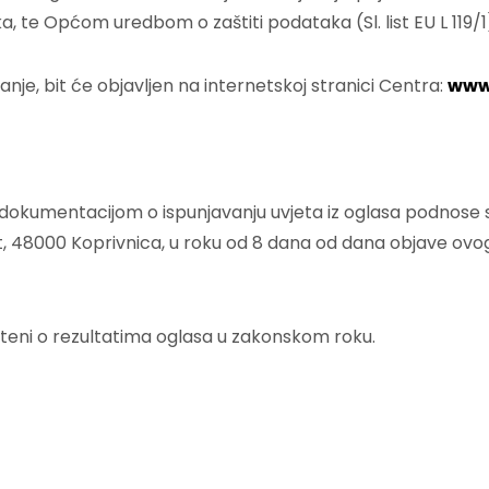
, te Općom uredbom o zaštiti podataka (Sl. list EU L 119/1
nje, bit će objavljen na internetskoj stranici Centra:
www.
okumentacijom o ispunjavanju uvjeta iz oglasa podnose se
. kat, 48000 Koprivnica, u roku od 8 dana od dana objave 
šteni o rezultatima oglasa u zakonskom roku.