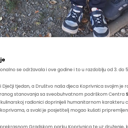
je
nalno se održavala i ove godine i to u razdoblju od 3. do 5
 Dječji tjedan, a Društvo naša djeca Koprivnica svojim je r
aniziranog stanovanja sa sveobuhvatnom podrškom Centra
u kulinarskoj radionici doprinijeli humanitarnom karakteru 
koprivama, a svaki je posjetitelj mogao kušati pripremljene
u prekrasnom Gradskom parku Koprivnica te uz druženje, kuš