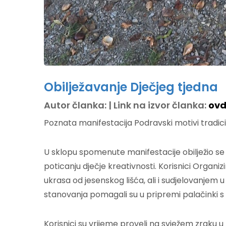
Obilježavanje Dječjeg tjedna
Autor članka: | Link na izvor članka:
ovd
Poznata manifestacija Podravski motivi tradicio
U sklopu spomenute manifestacije obilježio se i
poticanju dječje kreativnosti. Korisnici Org
ukrasa od jesenskog lišća, ali i sudjelovanjem 
stanovanja pomagali su u pripremi palačinki s 
Korisnici su vrijeme proveli na svježem zraku 