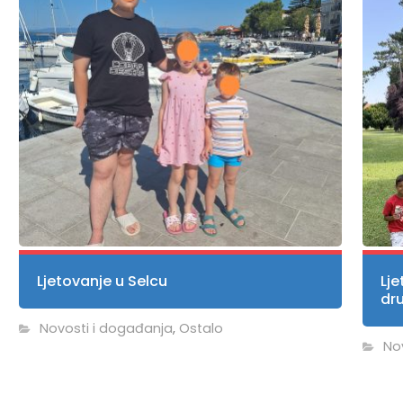
Ljetovanje u Selcu
Lje
dr
Novosti i događanja
,
Ostalo
No