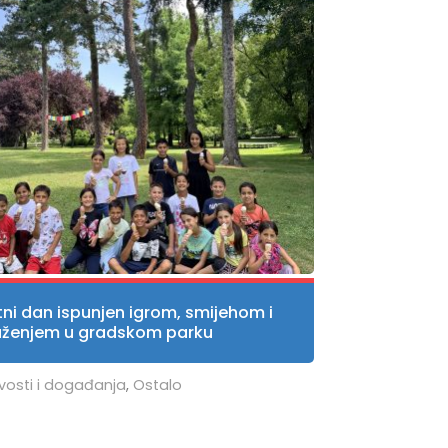
tni dan ispunjen igrom, smijehom i
uženjem u gradskom parku
vosti i događanja
,
Ostalo