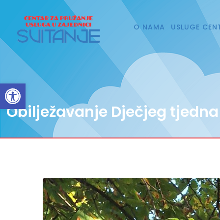
O NAMA
USLUGE CEN
Open toolbar
Obilježavanje Dječjeg tjedna