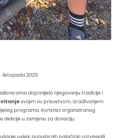
. listopada 2025.
adionicama doprinijelo njegovanju tradicije i
Svitanje
svojim su prisustvom, izrađivanjem
cijelog programa. Korisnici organiziranog
 delicije u zamjenu za donaciju.
anje uvijek popularnih palačinki razveselili