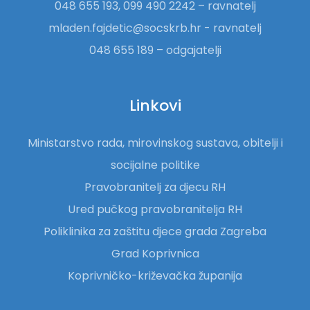
048 655 193, 099 490 2242 – ravnatelj
mladen.fajdetic@socskrb.hr - ravnatelj
048 655 189 – odgajatelji
Linkovi
Ministarstvo rada, mirovinskog sustava, obitelji i
socijalne politike
Pravobranitelj za djecu RH
Ured pučkog pravobranitelja RH
Poliklinika za zaštitu djece grada Zagreba
Grad Koprivnica
Koprivničko-križevačka županija