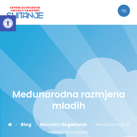
Open toolbar
Međunarodna razmjena
mladih
Blog
Novosti i događanja
Međunarodna
razmjena mladih