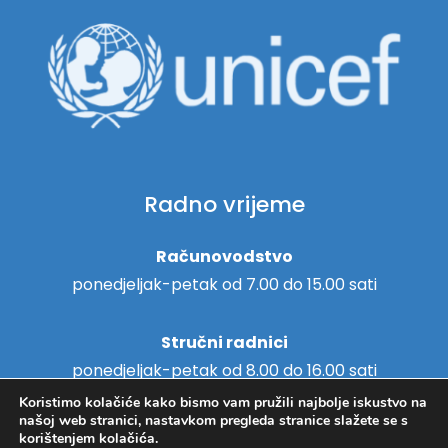
Radno vrijeme
Računovodstvo
ponedjeljak-petak od 7.00 do 15.00 sati
Stručni radnici
ponedjeljak-petak od 8.00 do 16.00 sati
Koristimo kolačiće kako bismo vam pružili najbolje iskustvo na
našoj web stranici, nastavkom pregleda stranice slažete se s
korištenjem kolačića.