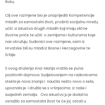
Roku.
Cilj ove razmjene bio je unaprijediti kompetencije
mladih za samostalni život, proširiti socijalnu mrežu,
učiti iz iskustva drugih mladih koji imaju slične
životne priče te učiti o zemljama i kulturama koje
nas okružuju. Sudionici ove razmjene, osim iz
Hrvatske bili su mladi iz Bosne i Hercegovine te
Srbije.
S ovog druženja Ana-Marija vratila se puna
pozitivnih dojmova. Sudjelovanjem na radionicama
stekla je nova znanja i naučila nešto novo o sebi,
upoznala je i družila se s vršnjacima iz naše i
susjednih zemalja. Ovo iskustvo ju je dodatno
osnažilo za samostalni život te će joj ostati u