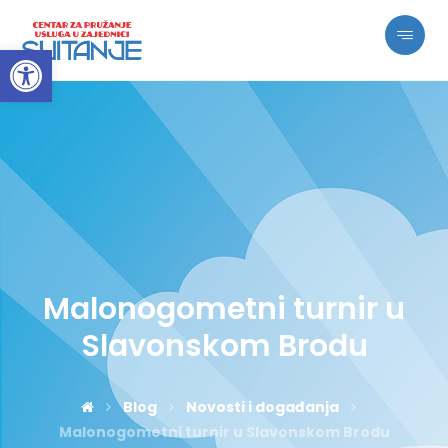
Open toolbar
Malonogometni turnir u
Slavonskom Brodu
Blog
Novosti i događanja
Malonogometni turnir u Slavonskom Brodu