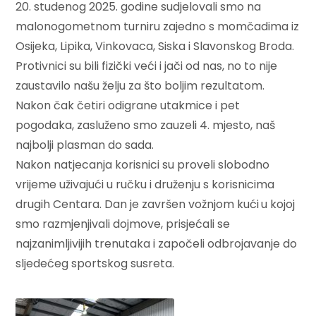
20. studenog 2025. godine sudjelovali smo na
malonogometnom turniru zajedno s momčadima iz
Osijeka, Lipika, Vinkovaca, Siska i Slavonskog Broda.
Protivnici su bili fizički veći i jači od nas, no to nije
zaustavilo našu želju za što boljim rezultatom.
Nakon čak četiri odigrane utakmice i pet
pogodaka, zasluženo smo zauzeli 4. mjesto, naš
najbolji plasman do sada.
Nakon natjecanja korisnici su proveli slobodno
vrijeme uživajući u ručku i druženju s korisnicima
drugih Centara. Dan je završen vožnjom kući
u kojoj
smo razmjenjivali dojmove, prisjećali se
najzanimljivijih trenutaka i započeli odbrojavanje do
sljedećeg sportskog susreta.