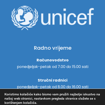
Radno vrijeme
Računovodstvo
ponedjeljak-petak od 7.00 do 15.00 sati
Stručni radnici
ponedjeljak-petak od 8.00 do 16.00 sati
Koristimo kolačiće kako bismo vam pružili najbolje iskustvo na
našoj web stranici, nastavkom pregleda stranice slažete se s
korištenjem kolačića.