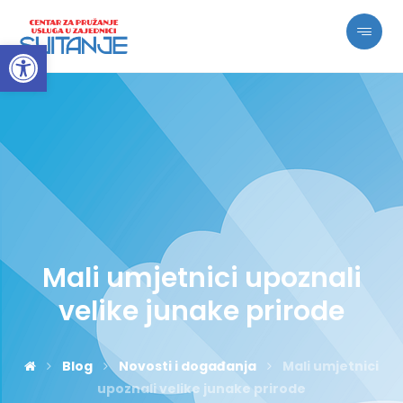
Open toolbar
Mali umjetnici upoznali
velike junake prirode
Blog
Novosti i događanja
Mali umjetnici
upoznali velike junake prirode