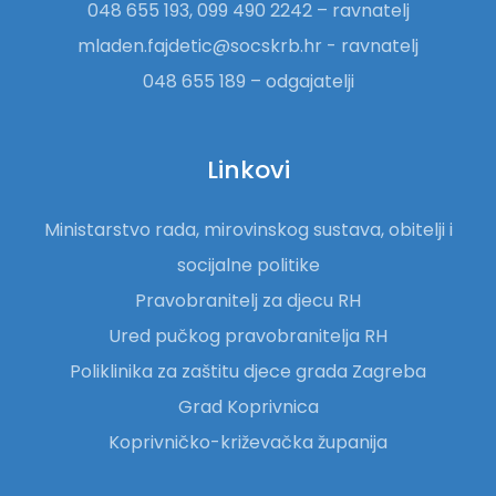
048 655 193, 099 490 2242 – ravnatelj
mladen.fajdetic@socskrb.hr - ravnatelj
048 655 189 – odgajatelji
Linkovi
Ministarstvo rada, mirovinskog sustava, obitelji i
socijalne politike
Pravobranitelj za djecu RH
Ured pučkog pravobranitelja RH
Poliklinika za zaštitu djece grada Zagreba
Grad Koprivnica
Koprivničko-križevačka županija