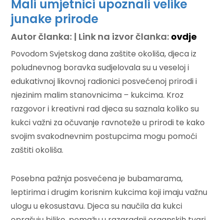
Mali umjetnici upoznali velike
junake prirode
Autor članka: | Link na izvor članka:
ovdje
Povodom Svjetskog dana zaštite okoliša, djeca iz
poludnevnog boravka sudjelovala su u veseloj i
edukativnoj likovnoj radionici posvećenoj prirodi i
njezinim malim stanovnicima – kukcima. Kroz
razgovor i kreativni rad djeca su saznala koliko su
kukci važni za očuvanje ravnoteže u prirodi te kako
svojim svakodnevnim postupcima mogu pomoći
zaštiti okoliša.
Posebna pažnja posvećena je bubamarama,
leptirima i drugim korisnim kukcima koji imaju važnu
ulogu u ekosustavu. Djeca su naučila da kukci
oprašuju biljke, pomažu u razgradnji organskih tvari