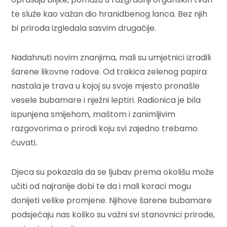
te služe kao važan dio hranidbenog lanca. Bez njih
bi priroda izgledala sasvim drugačije.
Nadahnuti novim znanjima, mali su umjetnici izradili
šarene likovne radove. Od trakica zelenog papira
nastala je trava u kojoj su svoje mjesto pronašle
vesele bubamare i nježni leptiri. Radionica je bila
ispunjena smijehom, maštom i zanimljivim
razgovorima o prirodi koju svi zajedno trebamo
čuvati.
Djeca su pokazala da se ljubav prema okolišu može
učiti od najranije dobi te da i mali koraci mogu
donijeti velike promjene. Njihove šarene bubamare
podsjećaju nas koliko su važni svi stanovnici prirode,