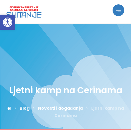
Open toolbar
Ljetni kamp na Cerinama
Blog
Novosti i događanja
Ljetni kamp na
Cerinama