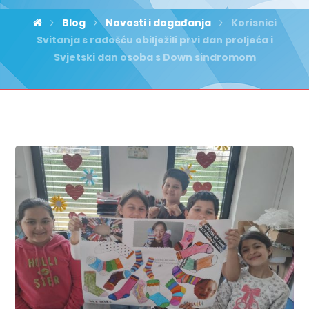
Blog
Novosti i događanja
Korisnici
Svitanja s radošću obilježili prvi dan proljeća i
Svjetski dan osoba s Down sindromom