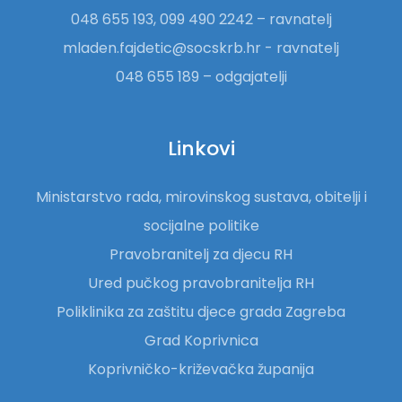
048 655 193, 099 490 2242 – ravnatelj
mladen.fajdetic@socskrb.hr - ravnatelj
048 655 189 – odgajatelji
Linkovi
Ministarstvo rada, mirovinskog sustava, obitelji i
socijalne politike
Pravobranitelj za djecu RH
Ured pučkog pravobranitelja RH
Poliklinika za zaštitu djece grada Zagreba
Grad Koprivnica
Koprivničko-križevačka županija