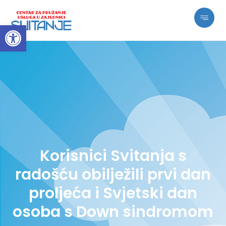
Open toolbar
Korisnici Svitanja s
radošću obilježili prvi dan
proljeća i Svjetski dan
osoba s Down sindromom