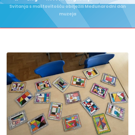
Svitanja s maštovitošću obilježili Međunarodni dan
muzeja