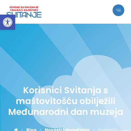
Open toolbar
Korisnici Svitanja s
maštovitošću obilježili
Međunarodni dan muzeja
Blog
Novosti i događanja
Korisnici