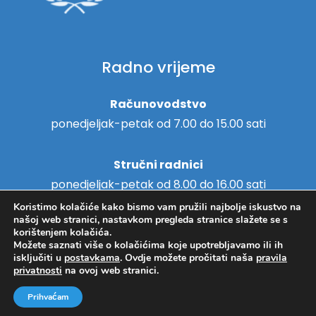
Radno vrijeme
Računovodstvo
ponedjeljak-petak od 7.00 do 15.00 sati
Stručni radnici
ponedjeljak-petak od 8.00 do 16.00 sati
Koristimo kolačiće kako bismo vam pružili najbolje iskustvo na
našoj web stranici, nastavkom pregleda stranice slažete se s
korištenjem kolačića.
Možete saznati više o kolačićima koje upotrebljavamo ili ih
Copyright © 2018. - Centar za
isključiti u
postavkama
. Ovdje možete pročitati naša
pravila
Hosting
/
Izrada web stranica
privatnosti
na ovoj web stranici.
pružanje usluga u zajednici
Svitanje Koprivnica -
Pravila
Prihvaćam
privatnosti