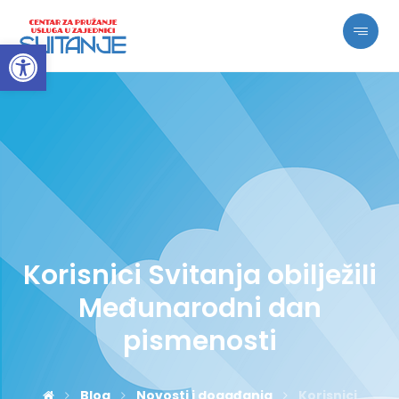
Open toolbar
Korisnici Svitanja obilježili
Međunarodni dan
pismenosti
Blog
Novosti i događanja
Korisnici