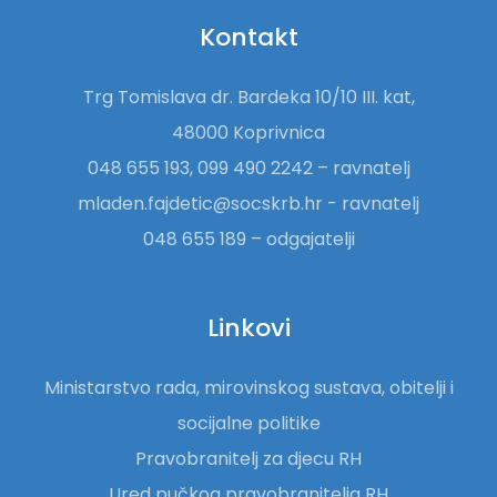
Kontakt
Trg Tomislava dr. Bardeka 10/10 III. kat,
48000 Koprivnica
048 655 193, 099 490 2242 – ravnatelj
mladen.fajdetic@socskrb.hr - ravnatelj
048 655 189 – odgajatelji
Linkovi
Ministarstvo rada, mirovinskog sustava, obitelji i
socijalne politike
Pravobranitelj za djecu RH
Ured pučkog pravobranitelja RH