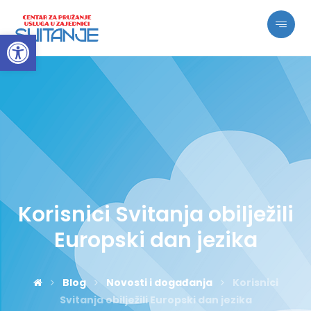
Open toolbar
Korisnici Svitanja obilježili
Europski dan jezika
Blog
Novosti i događanja
Korisnici
Svitanja obilježili Europski dan jezika